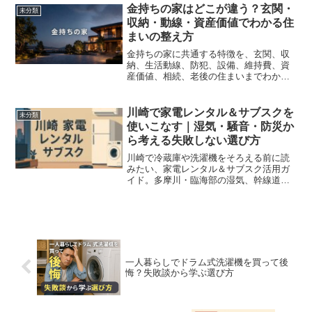
金持ちの家はどこが違う？玄関・
未分類
収納・動線・資産価値でわかる住
まいの整え方
金持ちの家に共通する特徴を、玄関、収
納、生活動線、防犯、設備、維持費、資
産価値、相続、老後の住まいまでわかり
やすく解説。豪邸でなくても普通の家で
取り入れられる、余白のある住まいの整
え方をまとめます。
川崎で家電レンタル＆サブスクを
未分類
使いこなす｜湿気・騒音・防災か
ら考える失敗しない選び方
川崎で冷蔵庫や洗濯機をそろえる前に読
みたい、家電レンタル＆サブスク活用ガ
イド。多摩川・臨海部の湿気、幹線道路
沿いのホコリ、集合住宅の騒音、防災リ
スクなど、川崎ならではの環境を踏まえ
ながら、「どの家電を買って、どれを借
りるとトラブルを減らせるか」をライフ
スタイル別に分かりやすく解説します。
一人暮らしでドラム式洗濯機を買って後
悔？失敗談から学ぶ選び方