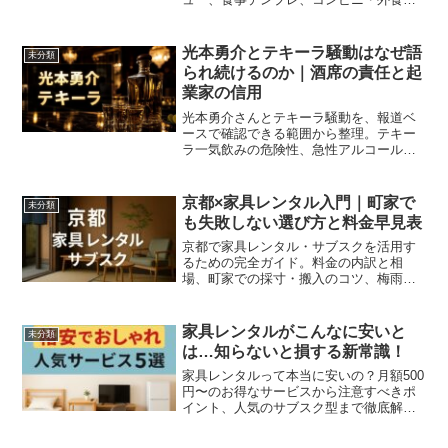
選び方、記録方法、リバウンドを防ぐ維
持ルールを分かりやすく解説します。
光本勇介とテキーラ騒動はなぜ語
未分類
られ続けるのか｜酒席の責任と起
業家の信用
光本勇介さんとテキーラ騒動を、報道ベ
ースで確認できる範囲から整理。テキー
ラ一気飲みの危険性、急性アルコール中
毒、飲酒強要、アルコールハラスメン
ト、起業家の社会的責任、SNS炎上後の
信頼回復まで、わかりやすく解説しま
京都×家具レンタル入門｜町家で
未分類
す。
も失敗しない選び方と料金早見表
京都で家具レンタル・サブスクを活用す
るための完全ガイド。料金の内訳と相
場、町家での採寸・搬入のコツ、梅雨の
湿気対策、祇園祭など繁忙期のスケジュ
ール術、シーン別おすすめ構成、申込か
ら回収までのチェックリストまで、初心
家具レンタルがこんなに安いと
未分類
者でも総額で比較・判断できる実践情報
は…知らないと損する新常識！
をわかりやすく解説。
家具レンタルって本当に安いの？月額500
円〜のお得なサービスから注意すべきポ
イント、人気のサブスク型まで徹底解
説！一人暮らし・学生・短期利用にもお
すすめの最新情報をお届けします。