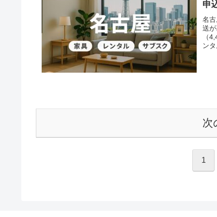
申
名古
送が
（4
ンタ
タル
物確
次
1