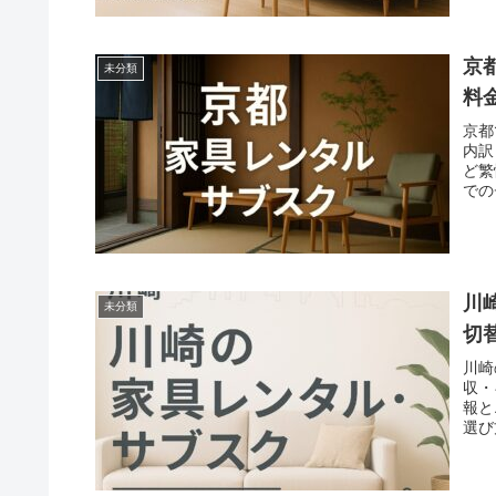
京
未分類
料
京都
内訳
ど繁
での
報を
川
未分類
切
川崎
収・
報と
選び