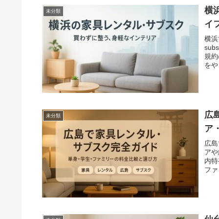
横
未分類
イ
横浜
su
規約
をや
広
未分類
ア
広島
アや
内特
ファ