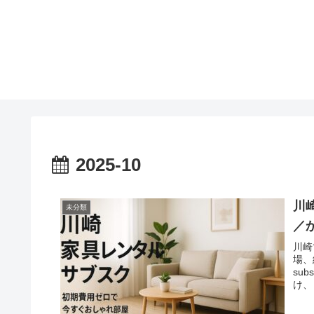
2025-10
川崎
未分類
／
川崎
場、
su
け、