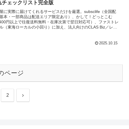
込チェックリスト完全版
屋に実際に届けてくれるサービスだけを厳選。subsclife（全国配
基本・一部商品は配送エリア限定あり）、かして！どっとこむ
,400円以上で往復送料無料・在庫次第で翌日対応可）、ファストレ
ル（東海ローカルの小回り）に加え、法人向けのCLAS Biz／レン
バスターズまで網羅。総額の見方、損益分岐の式、搬入実務、実
認のコツまで丁寧に解説
2025.10.15
のページ
次
2
へ