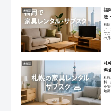
福
未分類
送
福岡
ア・
ブス
の月
ーシ
札
未分類
料
札幌
料・
を実
短期