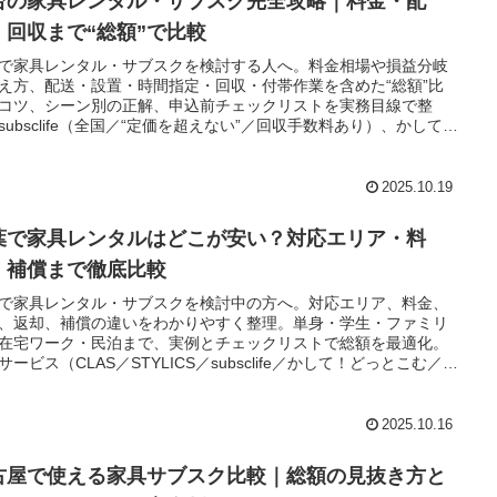
台の家具レンタル・サブスク完全攻略｜料金・配
・回収まで“総額”で比較
で家具レンタル・サブスクを検討する人へ。料金相場や損益分岐
え方、配送・設置・時間指定・回収・付帯作業を含めた“総額”比
コツ、シーン別の正解、申込前チェックリストを実務目線で整
subsclife（全国／“定価を超えない”／回収手数料あり）、かして！
とこむ（30日〜／全国／仙台営業所）、らくらくライフ（宮城／
設置5,500円・回収無料／年式6年以内）、ジャストレンタル（東
化／5点セット：2年3,800円〜・1年5,000円〜）の使い分けも解
2025.10.19
葉で家具レンタルはどこが安い？対応エリア・料
・補償まで徹底比較
で家具レンタル・サブスクを検討中の方へ。対応エリア、料金、
、返却、補償の違いをわかりやすく整理。単身・学生・ファミリ
在宅ワーク・民泊まで、実例とチェックリストで総額を最適化。
サービス（CLAS／STYLICS／subsclife／かして！どっとこむ／
gg）を最新情報に基づき比較します。
2025.10.16
古屋で使える家具サブスク比較｜総額の見抜き方と