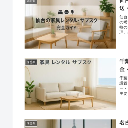
仙
未分類
送
仙台
の考
較の
理。
どっ
配送
北特
説。
千
未分類
金
千葉
設置
ー・
主要
Ka
名
未分類