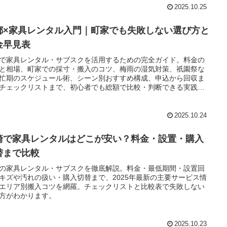
2025.10.25
都×家具レンタル入門｜町家でも失敗しない選び方と
金早見表
で家具レンタル・サブスクを活用するための完全ガイド。料金の
と相場、町家での採寸・搬入のコツ、梅雨の湿気対策、祇園祭な
忙期のスケジュール術、シーン別おすすめ構成、申込から回収ま
チェックリストまで、初心者でも総額で比較・判断できる実践情
わかりやすく解説。
2025.10.24
崎で家具レンタルはどこが安い？料金・設置・購入
替まで比較
の家具レンタル・サブスクを徹底解説。料金・最低期間・設置回
キズや汚れの扱い・購入切替まで、2025年最新の主要サービス情
エリア別搬入コツを網羅。チェックリストと比較表で失敗しない
方がわかります。
2025.10.23