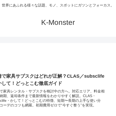
世界にあふれる様々な話題、モノ、スポットにガツンとフォーカス。
K-Monster
で家具サブスクはどれが正解？CLAS／subsclife
かして！どっとこむ徹底ガイド
で家具レンタル・サブスクを検討中の方へ。対応エリア、料金相
納期、返却条件まで最新情報をわかりやすく解説。CLAS・
bsclife・かして！どっとこむの特徴、短期〜長期の上手な使い分
コーデのコツも網羅。初期費用ゼロで“今すぐ整う”を実現。