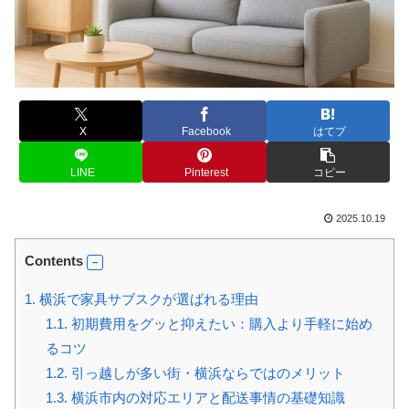
X
Facebook
はてブ
LINE
Pinterest
コピー
2025.10.19
Contents
1.
横浜で家具サブスクが選ばれる理由
1.1.
初期費用をグッと抑えたい：購入より手軽に始め
るコツ
1.2.
引っ越しが多い街・横浜ならではのメリット
1.3.
横浜市内の対応エリアと配送事情の基礎知識