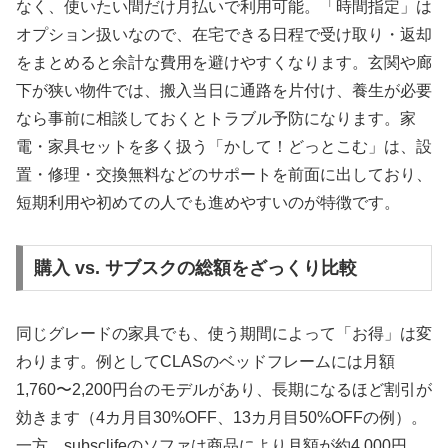
なく、使いたい間だけ月払いで利用可能。「時間指定」は
オプション扱いなので、在宅できる日程で受け取り・返却
をまとめると余計な費用を避けやすくなります。玄関や廊
下が狭い物件では、搬入当日に通路を片付け、養生が必要
なら事前に相談しておくとトラブル予防になります。家
電・家具セットを多く扱う「かして！どっとこむ」は、設
置・修理・交換無料などのサポートを前面に出しており、
短期利用や初めての人でも進めやすいのが特徴です。
購入 vs. サブスクの総額をざっくり比較
同じグレードの家具でも、使う期間によって「お得」は変
わります。例としてCLASのベッドフレームには月額
1,760〜2,200円台のモデルがあり、長期になるほど割引が
効きます（4カ月目30%OFF、13カ月目50%OFFの例）。
一方、subsclifeのソファは商品により月額が約4,000円