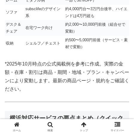
レーム
ミダブル例
一部で50%OFF）
subsclifeのデザイン
約4,000円台〜3万円台後半、ハイエ
ソファ
系
ンドは4万円超も
デスク＆
約2,000〜10,000円前後（組合せで
在宅ワーク向け
チェア
変動）
約500〜5,000円前後（サービス・素
収納
シェルフ／チェスト
材で変動）
*2025年10月時点の公式掲載例を参考に作成。実際の金
額・在庫・割引は商品・期間・地域・プラン・キャンペー
ンにより変動します。最新の商品ページ・規約をご確認く
ださい。
横浜対応サービスの要点まとめ（クイック
比較）
ホーム
検索
トップ
サイドバー