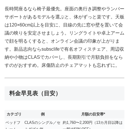
長時間座るなら椅子最優先。座面の奥行き調整やランバー
サポートがあるモデルを選ぶと、体がずっと楽です。天板
は120×60cm以上を目安に、目線の先に窓や壁を置いて会
議の映りを安定させましょう。リングライトや卓上アーム
で顔を明るくすると、オンライン会議の印象が上がりま
す。新品志向ならsubsclifeで有名オフィスチェア、周辺収
納や小物はCLASでカバーし、長期割引で月額負担をなら
すのがおすすめ。床傷防止のチェアマットも忘れずに。
料金早見表（目安）
カテゴリ
例
月額の目安帯*
ベッドフ
CLASのシングル／セ
約1,760〜2,200円（13カ月目以降は