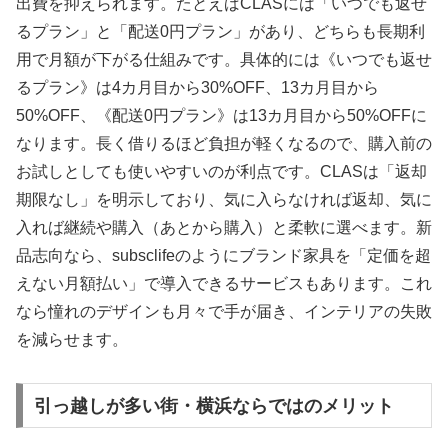
出費を抑えられます。たとえばCLASには「いつでも返せ
るプラン」と「配送0円プラン」があり、どちらも長期利
用で月額が下がる仕組みです。具体的には《いつでも返せ
るプラン》は4カ月目から30%OFF、13カ月目から
50%OFF、《配送0円プラン》は13カ月目から50%OFFに
なります。長く借りるほど負担が軽くなるので、購入前の
お試しとしても使いやすいのが利点です。CLASは「返却
期限なし」を明示しており、気に入らなければ返却、気に
入れば継続や購入（あとから購入）と柔軟に選べます。新
品志向なら、subsclifeのようにブランド家具を「定価を超
えない月額払い」で導入できるサービスもあります。これ
なら憧れのデザインも月々で手が届き、インテリアの失敗
を減らせます。
引っ越しが多い街・横浜ならではのメリット