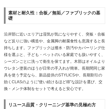
素材と耐久性：合板／無垢／ファブリックの基
礎
沿岸部に近いエリアは湿気が気になりやすく、突板・合板
など反りに強い構造や、金属脚の耐腐食性も意識すると長
持ちします。ファブリックは撥水・防汚やカバーリング仕
様を選ぶと、子ども・ペットのいる家庭でも扱いやすく、
シーズンごとに洗って衛生を保てます。木部はオイルより
ウレタン塗装のほうが日常の手入れが簡単。長期間同じ家
具を使う予定なら、新品提供のSTYLICSや、長期割引の
効くCLASのように“使い続けるほど得”な設計を選び、交
換・メンテ体制をセットで考えると安心です。
リユース品質・クリーニング基準の見極め方