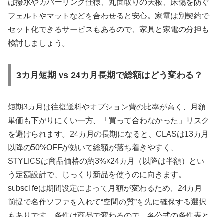
は撥水やカバーリング仕様、丸面取りの天板、床傷を防ぐ
フェルトやマットなどを合わせると安心。家電は別契約で
セット化できるサービスもあるので、家具と家電の分担も
検討しましょう。
3カ月短期 vs 24カ月長期で総額はどう変わる？
短期3カ月は往復送料やオプション費の比率が高く、月額
単価も下がりにくい一方、「買って合わなかった」リスク
を避けられます。24カ月の長期になると、CLASは13カ月
以降の50%OFFが効いて総額が落ち着きやすく、
STYLICSは商品価格の約3%×24カ月（以降は半額）とい
う定額設計で、じっくり新品を使うのに向きます。
subsclifeは期間設定によって月額が変わるため、24カ月
前提で名作ソファを入れて“空間の質”を先に確保する選択
もありです。条件は商品で変わるので、各公式の条件表と