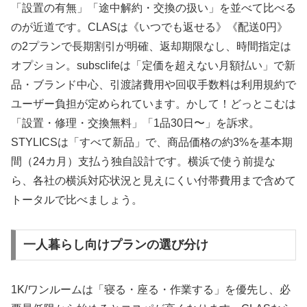
「設置の有無」「途中解約・交換の扱い」を並べて比べる
のが近道です。CLASは《いつでも返せる》《配送0円》
の2プランで長期割引が明確、返却期限なし、時間指定は
オプション。subsclifeは「定価を超えない月額払い」で新
品・ブランド中心、引渡諸費用や回収手数料は利用規約で
ユーザー負担が定められています。かして！どっとこむは
「設置・修理・交換無料」「1品30日〜」を訴求。
STYLICSは「すべて新品」で、商品価格の約3%を基本期
間（24カ月）支払う独自設計です。横浜で使う前提な
ら、各社の横浜対応状況と見えにくい付帯費用まで含めて
トータルで比べましょう。
一人暮らし向けプランの選び分け
1K/ワンルームは「寝る・座る・作業する」を優先し、必