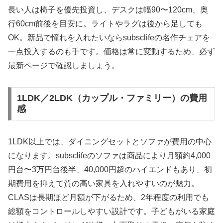
長い人は椅子を優先投資し、デスクは幅90〜120cm、奥
行60cm前後を目安に。ライトやラグは後から足しても
OK。新品で憧れを入れたいならsubsclifeの名作チェアを
一点投入するのも手です。価格は常に変動するため、必ず
最新ページで確認しましょう。
1LDK／2LDK（カップル・ファミリー）の費用
感
1LDK以上では、ダイニングセットとソファが費用の中心
になります。subsclifeのソファは商品により月額約4,000
円台〜3万円台後半、40,000円超のハイエンドもあり、初
期費用を抑えて質の高い家具を入れやすいのが魅力。
CLASは長期ほど月額が下がるため、2年程度の利用でも
総額をコントロールしやすい設計です。子どもがいる家庭