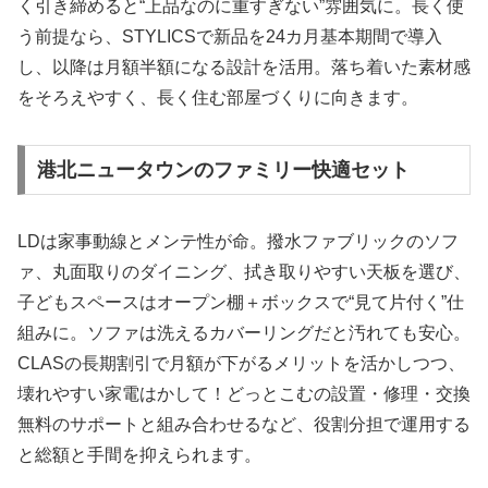
く引き締めると“上品なのに重すぎない”雰囲気に。長く使
う前提なら、STYLICSで新品を24カ月基本期間で導入
し、以降は月額半額になる設計を活用。落ち着いた素材感
をそろえやすく、長く住む部屋づくりに向きます。
港北ニュータウンのファミリー快適セット
LDは家事動線とメンテ性が命。撥水ファブリックのソフ
ァ、丸面取りのダイニング、拭き取りやすい天板を選び、
子どもスペースはオープン棚＋ボックスで“見て片付く”仕
組みに。ソファは洗えるカバーリングだと汚れても安心。
CLASの長期割引で月額が下がるメリットを活かしつつ、
壊れやすい家電はかして！どっとこむの設置・修理・交換
無料のサポートと組み合わせるなど、役割分担で運用する
と総額と手間を抑えられます。