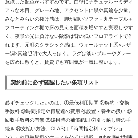
意識した配色がおすすめです。白壁にナチュラル〜ミディ
アムな木目、グレー布地、アクセントに黒や真鍮を少量。
みなとみらいの抜け感は、脚が細いソファ＋丸テーブル＋
フローティング棚で床の見える面積を増やすと実現しやす
く、夜景の光に負けない陰影は背の低いフロアライトで作
れます。元町のクラシック感は、ウォールナット系×レザ
ー調×真鍮照明で大人っぽく。ラグは淡いブルーやグレー
を広めに敷くと、賃貸でも雰囲気が一気に整います。
契約前に必ず確認したい条項リスト
必ずチェックしたいのは、①最低利用期間 ②解約・交換
手数料 ③時間指定や再配達の費用 ④設置・養生の扱い ⑤
回収手数料の有無 ⑥破損時の補償範囲 ⑦引っ越し時の手
続き ⑧支払い方法。CLASは「時間指定料（オプショ
ン）」や再手配料のケースを公式に掲載。subsclifeは利用