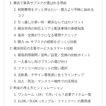
横浜で家具サブスクが選ばれる理由
初期費用をグッと抑えたい：購入より手軽に始める
コツ
引っ越しが多い街・横浜ならではのメリット
横浜市内の対応エリアと配送事情の基礎知識
返却・交換がラクになる運用テクニック
購入 vs. サブスクの総額をざっくり比較
横浜対応の主要サービスをスマート比較
最低利用期間／送料／設置／交換の比較ポイント
一人暮らし向けプランの選び分け
ファミリー向けセットの賢い選択
北欧風・デザイン重視派に合うラインナップ
法人・民泊・マンスリー物件での活用法
料金の考え方とシミュレーション
ワンルーム（1K）で月いくら？必要アイテム一覧
1LDK／2LDK（カップル・ファミリー）の費用感