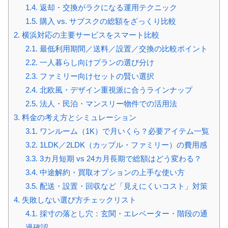
1.4.
返却・交換がラクになる運用テクニック
1.5.
購入 vs. サブスクの総額をざっくり比較
2.
横浜対応の主要サービスをスマート比較
2.1.
最低利用期間／送料／設置／交換の比較ポイント
2.2.
一人暮らし向けプランの選び分け
2.3.
ファミリー向けセットの賢い選択
2.4.
北欧風・デザイン重視派に合うラインナップ
2.5.
法人・民泊・マンスリー物件での活用法
3.
料金の考え方とシミュレーション
3.1.
ワンルーム（1K）で月いくら？必要アイテム一覧
3.2.
1LDK／2LDK（カップル・ファミリー）の費用感
3.3.
3カ月短期 vs 24カ月長期で総額はどう変わる？
3.4.
中途解約・買取オプションの上手な使い方
3.5.
配送・設置・回収など「見えにくいコスト」対策
4.
失敗しない選び方チェックリスト
4.1.
採寸の落とし穴：玄関・エレベーター・階段の通
過確認