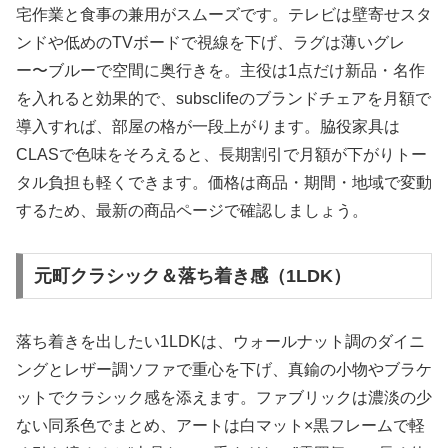
宅作業と食事の兼用がスムーズです。テレビは壁寄せスタ
ンドや低めのTVボードで視線を下げ、ラグは薄いグレ
ー〜ブルーで空間に奥行きを。主役は1点だけ新品・名作
を入れると効果的で、subsclifeのブランドチェアを月額で
導入すれば、部屋の格が一段上がります。脇役家具は
CLASで色味をそろえると、長期割引で月額が下がりトー
タル負担も軽くできます。価格は商品・期間・地域で変動
するため、最新の商品ページで確認しましょう。
元町クラシック＆落ち着き感（1LDK）
落ち着きを出したい1LDKは、ウォールナット調のダイニ
ングとレザー調ソファで重心を下げ、真鍮の小物やブラケ
ットでクラシック感を添えます。ファブリックは濃淡の少
ない同系色でまとめ、アートは白マット×黒フレームで軽