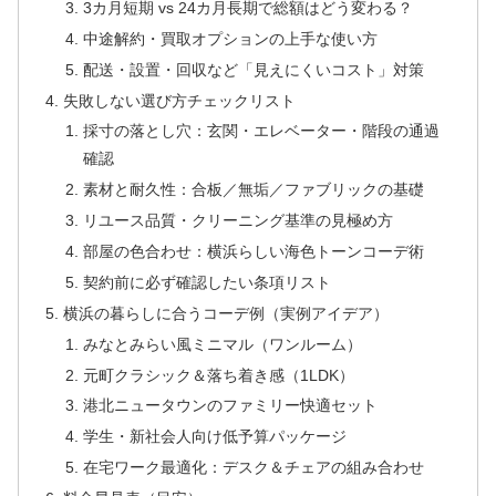
3カ月短期 vs 24カ月長期で総額はどう変わる？
中途解約・買取オプションの上手な使い方
配送・設置・回収など「見えにくいコスト」対策
失敗しない選び方チェックリスト
採寸の落とし穴：玄関・エレベーター・階段の通過
確認
素材と耐久性：合板／無垢／ファブリックの基礎
リユース品質・クリーニング基準の見極め方
部屋の色合わせ：横浜らしい海色トーンコーデ術
契約前に必ず確認したい条項リスト
横浜の暮らしに合うコーデ例（実例アイデア）
みなとみらい風ミニマル（ワンルーム）
元町クラシック＆落ち着き感（1LDK）
港北ニュータウンのファミリー快適セット
学生・新社会人向け低予算パッケージ
在宅ワーク最適化：デスク＆チェアの組み合わせ