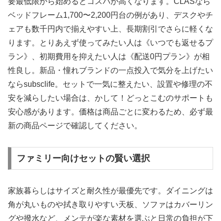
要最低限から始めるとコスパが高くなります。CLASなら
ベッドフレーム1,700〜2,200円台の例があり、デスクやチ
ェアも数千円内で揃えやすい上、長期割引でさらに軽くな
ります。とりあえず使ってみたい人は《いつでも返せるプ
ラン》、初期費用を抑えたい人は《配送0円プラン》が相
性良し。新品・憧れブランドの一点投入で気分を上げたい
ならsubsclife。セットで一気に整えたい、設置や修理の不
安を減らしたい場合は、かして！どっとこむのサポートも
安心感があります。価格は商品ごとに変わるため、必ず最
新の商品ページで確認してください。
ファミリー向けセットの賢い選択
家族暮らしはサイズと耐久性が最優先です。ダイニングは
角が丸いものや拭き取りやすい天板、ソファはカバーリン
グや撥水など、メンテが楽な素材を選ぶと日常の負担が下