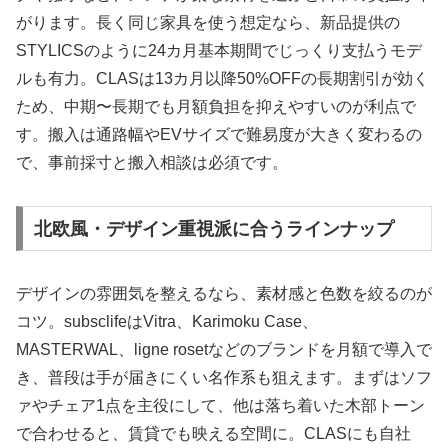
がります。長く同じ家具を使う想定なら、新品提供の
STYLICSのように24カ月基本期間でじっくり支払うモデ
ルも有力。CLASは13カ月以降50%OFFの長期割引が効く
ため、中期〜長期でも月額負担を抑えやすいのが利点で
す。搬入は通路幅やEVサイズで難易度が大きく変わるの
で、事前採寸と搬入相談は必須です。
北欧風・デザイン重視派に合うラインナップ
デザインの雰囲気を整えるなら、素材感と色数を絞るのが
コツ。subsclifeはVitra、Karimoku Case、
MASTERWAL、ligne rosetなどのブランドを月額で導入で
き、普段は手が届きにくい名作系も狙えます。まずはソフ
ァやチェア1点を主役にして、他は落ち着いた木部トーン
で合わせると、賃貸でも映える空間に。CLASにも自社