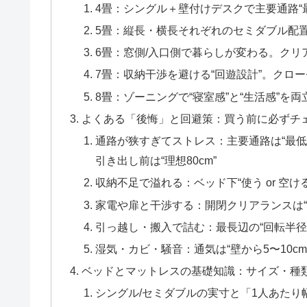
4畳：シングル＋壁付けデスクで主要通路“最
5畳：縦長・横長それぞれのセミダブル配置テク
6畳：窓側/入口側で暮らしが変わる。クリ
7畳：収納干渉を避ける“回遊設計”。クロー
8畳：ゾーニングで“寝室感”と“生活感”を
よくある「後悔」と回避策：買う前に必ずチ
通路が狭すぎてストレス：主要通路は“最低60
引き出し前は“理想80cm”
収納不足で溢れる：ベッド下“使う or 空
家電や扉と干渉する：開閉クリアランスは“
引っ越し・搬入で詰む：最長辺の“回転半径
湿気・カビ・騒音：通気は“壁から5〜10cm
ベッドとマットレスの基礎知識：サイズ・種
シングル/セミダブルの実寸と「1人あたり幅