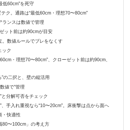
低60cm”を死守
。通路は“最低60cm・理想70〜80cm”
アランスは数値で管理
ゼット前は約90cmが目安
両立。数値ルールでブレをなくす
ェック
cm・理想70〜80cm”、クローゼット前は約90cm、
ける”の二択と、壁の縦活用
数値で”管理
”と分解可否をチェック
”、手入れ重視なら“10〜20cm”。床衝撃は点から面へ
類・快適性
80〜100cm」の考え方