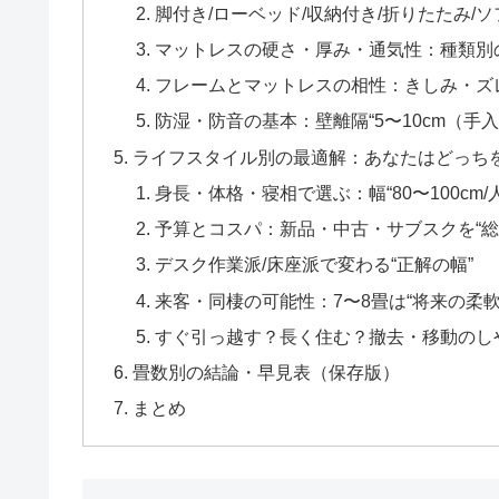
脚付き/ローベッド/収納付き/折りたたみ/
マットレスの硬さ・厚み・通気性：種類別の
フレームとマットレスの相性：きしみ・ズレ
防湿・防音の基本：壁離隔“5〜10cm（手入
ライフスタイル別の最適解：あなたはどっち
身長・体格・寝相で選ぶ：幅“80〜100cm/
予算とコスパ：新品・中古・サブスクを“総
デスク作業派/床座派で変わる“正解の幅”
来客・同棲の可能性：7〜8畳は“将来の柔軟
すぐ引っ越す？長く住む？撤去・移動のし
畳数別の結論・早見表（保存版）
まとめ