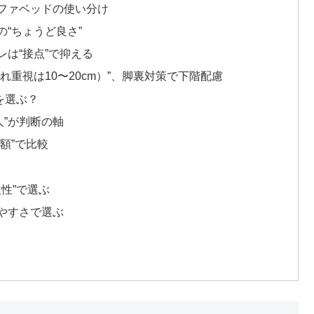
ソファベッドの使い分け
“ちょうど良さ”
は“接点”で抑える
れ重視は10〜20cm）”、脚裏対策で下階配慮
を選ぶ？
人”が判断の軸
額”で比較
性”で選ぶ
やすさで選ぶ