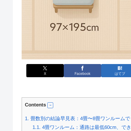
X
Facebook
はてブ
Contents
1.
畳数別の結論早見表：4畳〜8畳ワンルームで「
1.1.
4畳ワンルーム：通路は最低60cm、でき