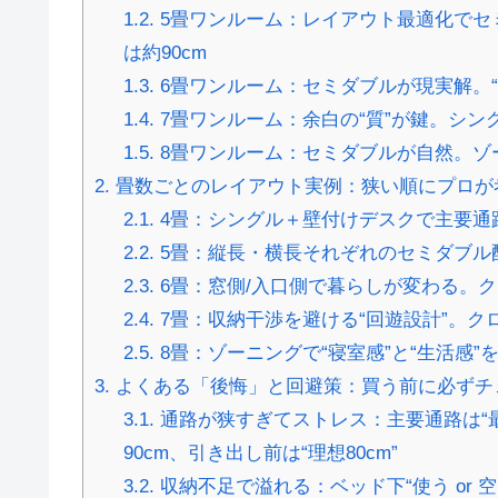
1.2.
5畳ワンルーム：レイアウト最適化でセミ
は約90cm
1.3.
6畳ワンルーム：セミダブルが現実解。“最
1.4.
7畳ワンルーム：余白の“質”が鍵。シ
1.5.
8畳ワンルーム：セミダブルが自然。ゾ
2.
畳数ごとのレイアウト実例：狭い順にプロが
2.1.
4畳：シングル＋壁付けデスクで主要通路“
2.2.
5畳：縦長・横長それぞれのセミダブル配置
2.3.
6畳：窓側/入口側で暮らしが変わる。
2.4.
7畳：収納干渉を避ける“回遊設計”。ク
2.5.
8畳：ゾーニングで“寝室感”と“生活感
3.
よくある「後悔」と回避策：買う前に必ずチ
3.1.
通路が狭すぎてストレス：主要通路は“最低
90cm、引き出し前は“理想80cm”
3.2.
収納不足で溢れる：ベッド下“使う or 