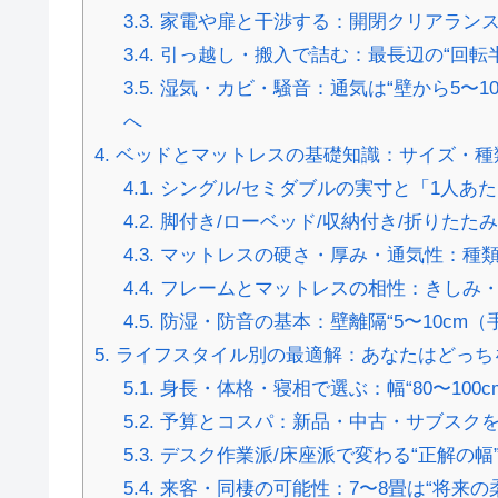
3.3.
家電や扉と干渉する：開閉クリアランス
3.4.
引っ越し・搬入で詰む：最長辺の“回転
3.5.
湿気・カビ・騒音：通気は“壁から5〜10c
へ
4.
ベッドとマットレスの基礎知識：サイズ・種
4.1.
シングル/セミダブルの実寸と「1人あたり
4.2.
脚付き/ローベッド/収納付き/折りたた
4.3.
マットレスの硬さ・厚み・通気性：種類
4.4.
フレームとマットレスの相性：きしみ・
4.5.
防湿・防音の基本：壁離隔“5〜10cm（
5.
ライフスタイル別の最適解：あなたはどっち
5.1.
身長・体格・寝相で選ぶ：幅“80〜100c
5.2.
予算とコスパ：新品・中古・サブスクを
5.3.
デスク作業派/床座派で変わる“正解の幅
5.4.
来客・同棲の可能性：7〜8畳は“将来の