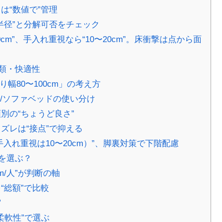
は“数値で”管理
半径”と分解可否をチェック
m”、手入れ重視なら“10〜20cm”。床衝撃は点から面
類・快適性
幅80〜100cm」の考え方
み/ソファベッドの使い分け
別の“ちょうど良さ”
ズレは“接点”で抑える
手入れ重視は10〜20cm）”、脚裏対策で下階配慮
を選ぶ？
m/人”が判断の軸
“総額”で比較
”
柔軟性”で選ぶ