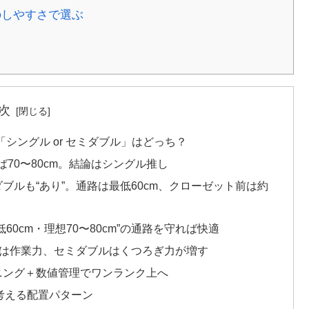
のしやすさで選ぶ
次
シングル or セミダブル」はどっち？
ば70〜80cm。結論はシングル推し
ブルも“あり”。通路は最低60cm、クローゼット前は約
0cm・理想70〜80cm”の通路を守れば快適
ルは作業力、セミダブルはくつろぎ力が増す
ニング＋数値管理でワンランク上へ
考える配置パターン