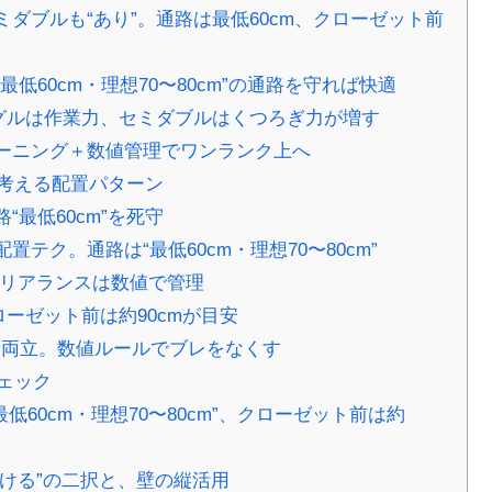
ダブルも“あり”。通路は最低60cm、クローゼット前
低60cm・理想70〜80cm”の通路を守れば快適
ングルは作業力、セミダブルはくつろぎ力が増す
ーニング＋数値管理でワンランク上へ
考える配置パターン
最低60cm”を死守
テク。通路は“最低60cm・理想70〜80cm”
クリアランスは数値で管理
ローゼット前は約90cmが目安
”を両立。数値ルールでブレをなくす
ェック
60cm・理想70〜80cm”、クローゼット前は約
空ける”の二択と、壁の縦活用