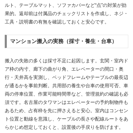
ルト、テーブルマット、ソファカバーなど“点”の対策が効
果的。返却前は付属品のチェックリストを作成し、ネジ・
工具・説明書の有無を確認しておくと安心です。
マンション搬入の実務（採寸・養生・台車）
搬入の失敗の多くは採寸不足に起因します。玄関・室内ド
ア枠の内寸、廊下の曲がり角、エレベーターの間口・奥
行・天井高を実測し、ベッドフレームやテーブルの最長辺
が通るかを事前判断。共用部の養生や台車の使用可否、車
両の停車位置、作業可能時間帯など、管理規約の確認も必
須です。名古屋のタワマンはエレベーターの予約制物件も
あるため、占有枠を先に押さえると安心。室内はコンセン
ト位置と動線を意識し、ケーブルの長さや配線ルートをあ
らかじめ想定しておくと、設置後の手戻りを防げます。