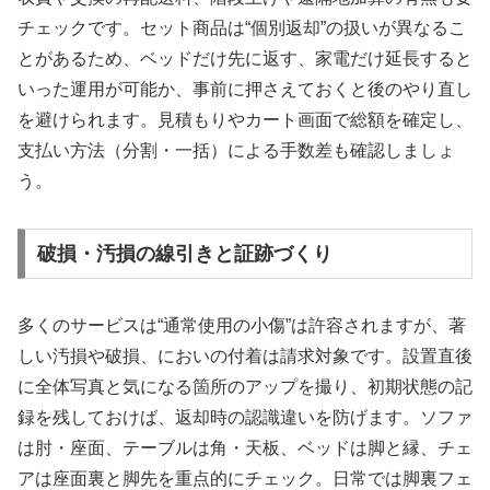
チェックです。セット商品は“個別返却”の扱いが異なるこ
とがあるため、ベッドだけ先に返す、家電だけ延長すると
いった運用が可能か、事前に押さえておくと後のやり直し
を避けられます。見積もりやカート画面で総額を確定し、
支払い方法（分割・一括）による手数差も確認しましょ
う。
破損・汚損の線引きと証跡づくり
多くのサービスは“通常使用の小傷”は許容されますが、著
しい汚損や破損、においの付着は請求対象です。設置直後
に全体写真と気になる箇所のアップを撮り、初期状態の記
録を残しておけば、返却時の認識違いを防げます。ソファ
は肘・座面、テーブルは角・天板、ベッドは脚と縁、チェ
アは座面裏と脚先を重点的にチェック。日常では脚裏フェ