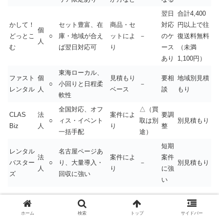
翌日
合計4,400
かして！
セット豊富、在
商品・セ
対応
円以上で往
個
どっとこ
○
庫・地域が合え
ットによ
－
のケ
復送料無料
人
む
ば翌日対応可
り
ース
（未満
あり
1,100円）
東海ローカル、
ファスト
個
見積もり
要相
地域別見積
○
小回りと日程柔
－
レンタル
人
ベース
談
もり
軟性
全国対応、オフ
△（買
CLAS
法
案件によ
要調
○
ィス・イベント
取は別
別見積もり
Biz
人
り
整
一括手配
途）
短期
レンタル
名古屋ページあ
法
案件によ
案件
バスター
○
り、大量導入・
－
別見積もり
人
り
に強
ズ
回収に強い
い
※最新条件は各社の注文画面・FAQで必ずご確認くださ
ホーム
検索
トップ
サイドバー