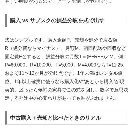
やすい時期があるので、ピーク前倒しが鉄則です。
購入 vs サブスクの損益分岐を式で出す
式はシンプルです。購入金額P、売却や処分で戻る額
R（処分費ならマイナス）、月額M、初回配送や回収など
固定費Fとすると、損益分岐の月数T＝(P−R−F)／M。例：
P=60,000、R=10,000、F=5,000、M=4,000ならT=11.25。
およそ11〜12か月が分岐点です。1年未満はレンタル優
位、1年以上確実に使うなら購入化や“あとから購入”が現
実的。迷ったら候補の家具でこの式を回し、数字で意思決
定すると途中の心変わりがあっても軸がぶれません。
中古購入＋売却と比べたときのリアル