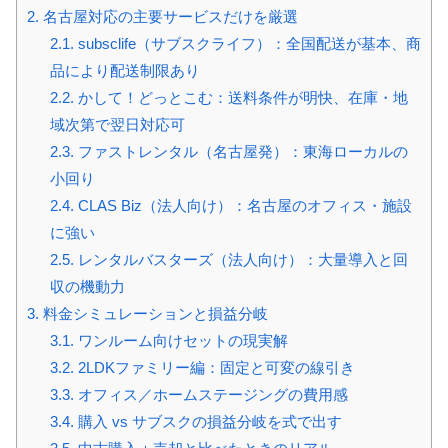
2.
名古屋対応の主要サービスだけを厳選
2.1.
subsclife（サブスクライフ）：全国配送が基本、商
品により配送制限あり
2.2.
かして！どっとこむ：送料条件が明快、在庫・地
域次第で翌日対応可
2.3.
ファストレンタル（名古屋発）：東海ローカルの
小回り
2.4.
CLAS Biz（法人向け）：名古屋のオフィス・施設
に強い
2.5.
レンタルバスターズ（法人向け）：大量導入と回
収の機動力
3.
料金シミュレーションと損益分岐
3.1.
ワンルーム向けセットの現実解
3.2.
2LDKファミリー編：固定と可変の線引き
3.3.
オフィス／ホームステージングの費用感
3.4.
購入 vs サブスクの損益分岐を式で出す