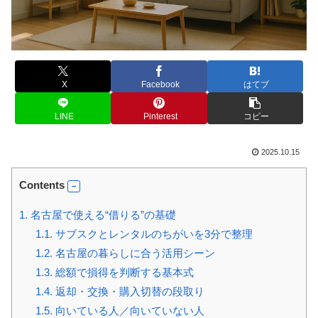
X
Facebook
はてブ
LINE
Pinterest
コピー
2025.10.15
Contents
1.
名古屋で使える“借りる”の基礎
1.1.
サブスクとレンタルのちがいを3分で整理
1.2.
名古屋の暮らしに合う活用シーン
1.3.
総額で損得を判断する基本式
1.4.
返却・交換・購入切替の段取り
1.5.
向いている人／向いていない人