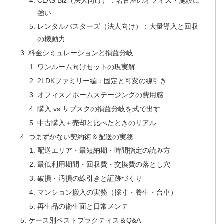
CLAS Biz（法人向け）：名古屋のオフィス・施設に
強い
レンタルバスターズ（法人向け）：大量導入と回収
の機動力
料金シミュレーションと損益分岐
ワンルーム向けセットの現実解
2LDKファミリー編：固定と可変の線引き
オフィス／ホームステージングの費用感
購入 vs サブスクの損益分岐を式で出す
中古購入＋売却と比べたときのリアル
つまずかない契約術＆配送の実務
配送エリア・最短納期・時間指定の読み方
最低利用期間・回収費・交換費の落とし穴
破損・汚損の線引きと証跡づくり
マンション搬入の実務（採寸・養生・台車）
再生品の衛生面と日常メンテ
ケース別ベストプラクティス＆Q&A