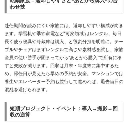
転勤家族：返却しやすさと“あとから購入”の合
わせ技
赴任期間が読みにくい家族には、返却しやすい構成が向き
ます。学習机や季節家電など“可変領域”はレンタル、毎日
長く使う寝具や冷蔵庫は購入、と役割分担を明確に。テー
ブルやチェアはまずレンタルで高さや素材感を試し、家族
全員の使い勝手が固まってから“あとから購入”で所有に移
すと失敗が減ります。回収は月末・年度末に集中するた
め、帰任日が見えたら早めの予約が安全。マンションでは
養生やエレベーター予約も並行して進めれば、退去当日の
混乱を避けられます。
短期プロジェクト・イベント：導入→撮影→回
収の逆算