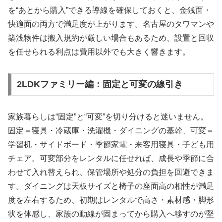
を“あとから購入”できる導線を確保しておくと、金銭面・
快適面の両方で満足度が上がります。名古屋のタワマンや
築浅物件は搬入規約が厳しい場合もあるため、設置と回収
を任せられる利点は費用以外でも大きく響きます。
2LDKファミリー編：固定と可変の線引き
家族暮らしは“固定”と“可変”を切り分けると迷いません。
固定＝寝具・冷蔵庫・洗濯機・ダイニングの基幹、可変＝
学習机・サイドボード・季節家電・来客用寝具・子ども用
チェア。可変部分をレンタルに任せれば、成長や季節に合
わせて入れ替えられ、保管場所や処分の負担を回避できま
す。ダイニングは天板サイズと椅子の座面高の相性が満足
度を左右するため、初期はレンタルで高さ・素材感・脚形
状を体感し、家族の動線が固まってから購入へ移すのが堅