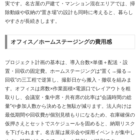
実です。名古屋の戸建て・マンション混在エリアでは、掃
除動線や収納の“置き場”の設計も同時に考えると、暮らし
やすさが長続きします。
オフィス／ホームステージングの費用感
プロジェクト計画の基本は、導入台数×単価＋配送・設
置・回収の固定費。ホームステージングは“置く→撮る→
回収”の三工程で逆算し、撮影日から搬入・撤収を組みま
す。オフィスは席数×作業面積×電源口でレイアウトを粗
取りし、会議室・集中席・共有席の比率は“会議時間の総
量”や参加人数から決めると無駄が減ります。法人向けは
最低期間や回収費が個別見積もりになるため、在庫確保の
仮押さえとセットでスケジュールを固めると、納期リスク
を下げられます。名古屋は展示会や採用イベントが集中し