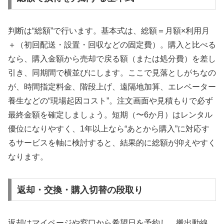
判断は“総額”で行います。基本式は、総額＝月額×利用月
＋（初回配送・設置・回収などの固定費）。購入と比べる
なら、購入金額から売却で戻る額（または処分費）を差し
引き、同期間で横並びにします。ここで見落としがちなの
が、時間指定料金、階段上げ、遠隔地加算、エレベーター
養生などの“現場起因コスト”。注文画面や見積もりで必ず
最終金額を確定しましょう。短期（〜6か月）はレンタル
優位になりやすく、1年以上なら“あとから購入”に対応す
るサービスを軸に検討すると、結果的に総額が抑えやすく
なります。
返却・交換・購入切替の段取り
返却はマイページや窓口から希望日を予約し、搬出動線