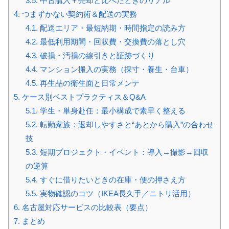
3.5.
中古購入＋売却と比べたときのリアル
4.
つまずかない契約術＆配送の実務
4.1.
配送エリア・最短納期・時間指定の読み方
4.2.
最低利用期間・回収費・交換費の落とし穴
4.3.
破損・汚損の線引きと証跡づくり
4.4.
マンション搬入の実務（採寸・養生・台車）
4.5.
再生品の衛生面と日常メンテ
5.
ケース別ベストプラクティス＆Q&A
5.1.
学生・単身赴任：最小構成で素早く整える
5.2.
転勤家族：返却しやすさと“あとから購入”の合わせ
技
5.3.
短期プロジェクト・イベント：導入→撮影→回収
の逆算
5.4.
すぐに借りたいときの在庫・便の押さえ方
5.5.
実物確認のコツ（IKEA長久手／ニトリ活用）
6.
名古屋対応サービスの比較表（要点）
7.
まとめ