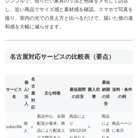
シンプルで、借りたい家具の寸法と色味をメモして訪店
し、近い商品でサイズ感と素材感を確認。スマホで写真を
撮り、室内の光での見え方と比べるだけで、届いた後の違
和感を大幅に減らせます。
名古屋対応サービスの比較表（要点）
名
個
最短
古
サービス
人/
最低期間
購入切
納期
送料・条件
屋
主な特徴
名
法
の目安
替
の目
の例
対
人
安
応
新品中心、全国
商品によ
商品
個
配送が基本。商
り
によ
商品ページ
subsclife
○
○
人
品により配送エ
3/6/12/24
り異
に表示
リア限定あり
か月など
なる