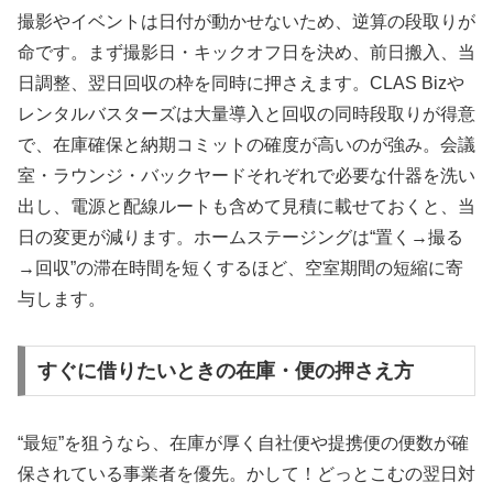
撮影やイベントは日付が動かせないため、逆算の段取りが
命です。まず撮影日・キックオフ日を決め、前日搬入、当
日調整、翌日回収の枠を同時に押さえます。CLAS Bizや
レンタルバスターズは大量導入と回収の同時段取りが得意
で、在庫確保と納期コミットの確度が高いのが強み。会議
室・ラウンジ・バックヤードそれぞれで必要な什器を洗い
出し、電源と配線ルートも含めて見積に載せておくと、当
日の変更が減ります。ホームステージングは“置く→撮る
→回収”の滞在時間を短くするほど、空室期間の短縮に寄
与します。
すぐに借りたいときの在庫・便の押さえ方
“最短”を狙うなら、在庫が厚く自社便や提携便の便数が確
保されている事業者を優先。かして！どっとこむの翌日対