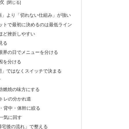
次
画」より「切れない仕組み」が強い
ットで最初に決めるのは最低ライン
ほど挫折しやすい
見る
限界の日でメニューを分ける
因を分ける
間」ではなくスイッチで決まる
す
肪燃焼の味方にする
筋トレの分かれ道
身・背中・体幹に絞る
を一気に回す
帰宅後の流れ」で整える