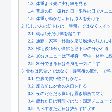
1.3.
体重より先に実行率を見る
1.4.
普通の日・疲れた日・限界の日でメニ
1.5.
体重が動かない日は原因を分ける
2.
忙しい人の筋トレは「時間」ではなくスイッ
2.1.
朝は1分だけ体を起こす
2.2.
通勤・家事・移動を脂肪燃焼の味方に
2.3.
帰宅後15分が食欲と筋トレの分かれ道
2.4.
10分メニューは下半身・背中・体幹に
2.5.
20分できる日は全身を一気に回す
3.
食欲は気合いではなく「帰宅後の流れ」で整
3.1.
空腹で買い物に行かない
3.2.
座る前に夕食の入口を作る
3.3.
夜のだらだら食いは置き場所で防ぐ
3.4.
疲れた日は料理ではなく固定メニュー
3.5.
食べすぎた翌日は抜かずに戻す