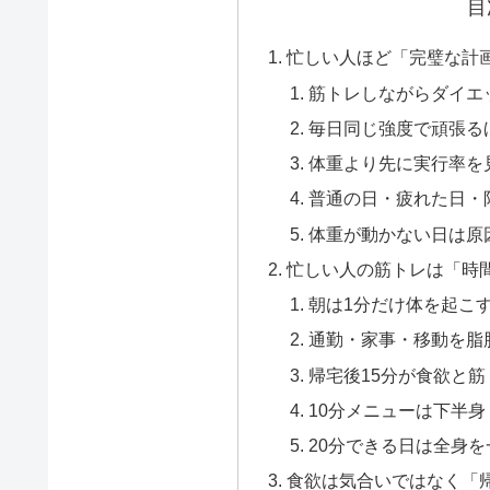
目
忙しい人ほど「完璧な計
筋トレしながらダイエ
毎日同じ強度で頑張る
体重より先に実行率を
普通の日・疲れた日・
体重が動かない日は原
忙しい人の筋トレは「時
朝は1分だけ体を起こ
通勤・家事・移動を脂
帰宅後15分が食欲と
10分メニューは下半
20分できる日は全身
食欲は気合いではなく「