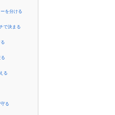
ューを分ける
チで決まる
する
絞る
える
で守る