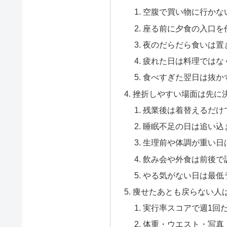
空腹で買い物に行かな
座る前に夕食の入口を
夜のだらだら食いは置
疲れた日は料理ではな
食べすぎた翌日は抜か
挫折しやすい場面は先に
残業後は着替えるだけ
睡眠不足の日は追い込
生理前や体調が重い日
飲み会や外食は前後で
やる気がない日は最低
痩せたあとも戻らない人
実行率スコアで週1回
体重・ウエスト・写真