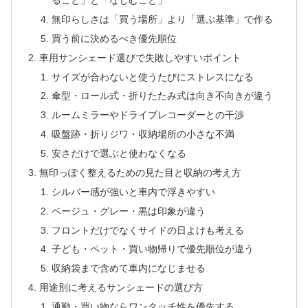
ること」と「なじむこと」
無印らしさは「買う場所」より「選ぶ基準」で作る
買う前に決めるべき優先順位
車用サンシェード選びで失敗しやすいポイント
サイズが合わないと使うたびにストレスになる
傘型・ロール式・折りたたみ式は向き不向きが違う
ルームミラーやドライブレコーダーとの干渉
吸盤跡・折りジワ・収納場所の小さな不満
安さだけで選ぶと使わなくなる
無印っぽく整えるための見た目と収納の考え方
シルバー感が強いと車内で浮きやすい
ベージュ・グレー・黒は印象が違う
フロントだけでなくサイドの日よけも考える
子ども・ペット・買い物帰りで優先順位が違う
収納袋まで含めて車内になじませる
用途別に考えるサンシェードの選び方
通勤・買い物ならワンタッチ性を優先する