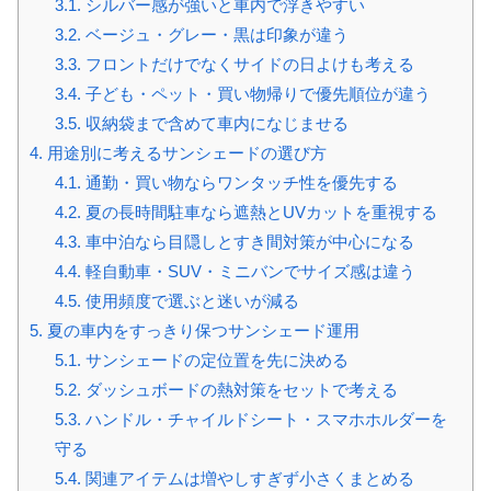
3.1.
シルバー感が強いと車内で浮きやすい
3.2.
ベージュ・グレー・黒は印象が違う
3.3.
フロントだけでなくサイドの日よけも考える
3.4.
子ども・ペット・買い物帰りで優先順位が違う
3.5.
収納袋まで含めて車内になじませる
4.
用途別に考えるサンシェードの選び方
4.1.
通勤・買い物ならワンタッチ性を優先する
4.2.
夏の長時間駐車なら遮熱とUVカットを重視する
4.3.
車中泊なら目隠しとすき間対策が中心になる
4.4.
軽自動車・SUV・ミニバンでサイズ感は違う
4.5.
使用頻度で選ぶと迷いが減る
5.
夏の車内をすっきり保つサンシェード運用
5.1.
サンシェードの定位置を先に決める
5.2.
ダッシュボードの熱対策をセットで考える
5.3.
ハンドル・チャイルドシート・スマホホルダーを
守る
5.4.
関連アイテムは増やしすぎず小さくまとめる