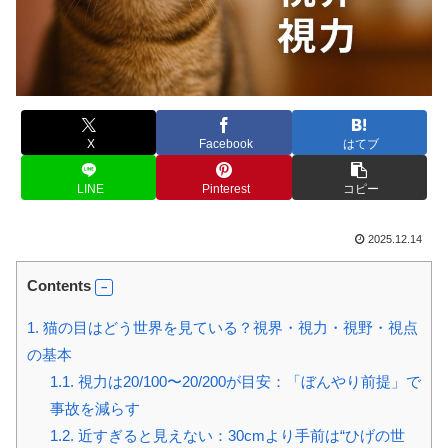
X
Facebook
はてブ
LINE
Pinterest
コピー
2025.12.14
Contents
1.
猫の目はどう世界を見ている？視界・視力・視野・視点
の基本
1.1.
視力は20/100〜20/200が目安：「ぼんやり前提」で
事故を減らす
1.2.
近すぎると見えない：30cmより手前は“ひげの世