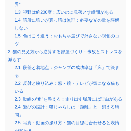
界”
1.3.
視野は約200度：広いのに見落とす瞬間がある
1.4.
暗所に強いが真っ暗は無理：必要な光の量を誤解
しない
1.5.
色はこう違う：おもちゃ選びで外さない視覚のコ
ツ
2.
猫の見え方から逆算する部屋づくり：事故とストレスを
減らす
2.1.
段差と着地点：ジャンプの成功率は「床」で決ま
る
2.2.
反射と映り込み：窓・鏡・テレビが気になる猫も
いる
2.3.
動線の“角”を整える：走り出す場所には理由がある
2.4.
遊びの設計：猫じゃらしは「距離」と「消える時
間」
2.5.
写真・動画の撮り方：猫の目線に合わせると表情
が変わる