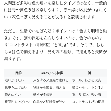
人間ほど多彩な色の違いを楽しむタイプではなく、一般的
には青〜黄色系は区別しやすく、赤〜緑は区別がつきにく
い（灰色っぽく見えることがある）と説明されます。
ただし、生活でいちばん効くポイントは「色より明暗と動
き」です。猫の反応を左右しやすいのは、色そのものよ
り“コントラスト（明暗差）”と“動き”です。そこで、おも
ちゃは色で揃えるより「見え方の種類」で揃えると失敗が
減ります。
目的
向いている特徴
例
追いかけたい
床を滑る／直線で逃げる
ボール、転がる玩具
集中を上げたい
物陰から出る／消える
猫じゃらし、トンネル
飽きにくい
動きが不規則
羽、リボン、軽い布
視認性を上げたい
白黒など明暗差が強い
コントラスト柄の玩具