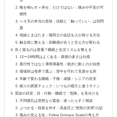
夫”
喉を鳴らす＝幸せ、だけではない：痛みや不安の可
能性
へそ天の本当の意味：信頼と「触っていい」は別問
題
視線とまばたき：猫同士の会話を人が借りる方法
触る前に整える：距離感が合うと甘え方が変わる
良く寝るのは普通？睡眠と生活リズムを整える
12〜18時間はよくある：昼寝の多さは仕様
夜行性ではなく薄明薄暮性：朝夕に動くのが自然
寝場所は視界で選ぶ：背中を守れて見渡せる所
年齢で変わる睡眠：子猫・成猫・シニアの目安
眠りの異変チェック：いつもの寝方と違うサイン
受診の目安：目・行動・睡眠で「危険」を見分ける
不同瞳孔は突然なら緊急：迷ったらすぐ相談
ぶつかる・段差を外す：高血圧と“突然の失明”の話
痛みの見える化：Feline Grimace Scaleの考え方