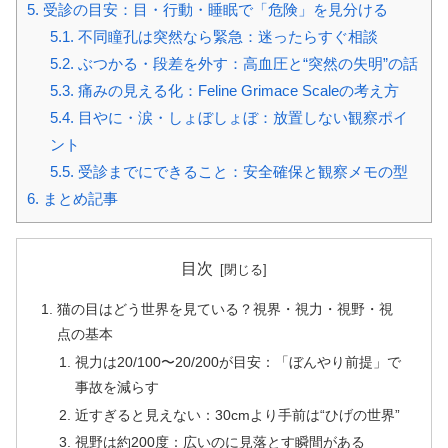
5.
受診の目安：目・行動・睡眠で「危険」を見分ける
5.1.
不同瞳孔は突然なら緊急：迷ったらすぐ相談
5.2.
ぶつかる・段差を外す：高血圧と“突然の失明”の話
5.3.
痛みの見える化：Feline Grimace Scaleの考え方
5.4.
目やに・涙・しょぼしょぼ：放置しない観察ポイ
ント
5.5.
受診までにできること：安全確保と観察メモの型
6.
まとめ記事
目次
猫の目はどう世界を見ている？視界・視力・視野・視
点の基本
視力は20/100〜20/200が目安：「ぼんやり前提」で
事故を減らす
近すぎると見えない：30cmより手前は“ひげの世界”
視野は約200度：広いのに見落とす瞬間がある