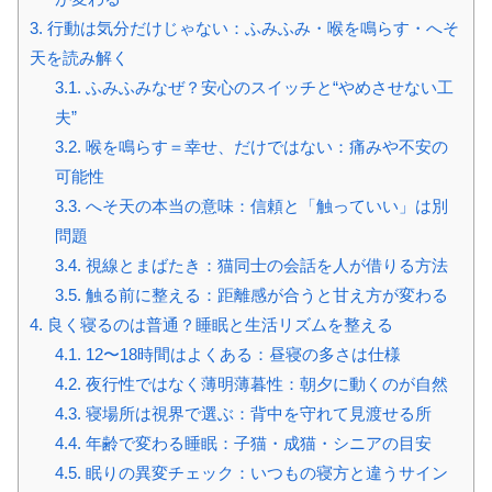
3.
行動は気分だけじゃない：ふみふみ・喉を鳴らす・へそ
天を読み解く
3.1.
ふみふみなぜ？安心のスイッチと“やめさせない工
夫”
3.2.
喉を鳴らす＝幸せ、だけではない：痛みや不安の
可能性
3.3.
へそ天の本当の意味：信頼と「触っていい」は別
問題
3.4.
視線とまばたき：猫同士の会話を人が借りる方法
3.5.
触る前に整える：距離感が合うと甘え方が変わる
4.
良く寝るのは普通？睡眠と生活リズムを整える
4.1.
12〜18時間はよくある：昼寝の多さは仕様
4.2.
夜行性ではなく薄明薄暮性：朝夕に動くのが自然
4.3.
寝場所は視界で選ぶ：背中を守れて見渡せる所
4.4.
年齢で変わる睡眠：子猫・成猫・シニアの目安
4.5.
眠りの異変チェック：いつもの寝方と違うサイン