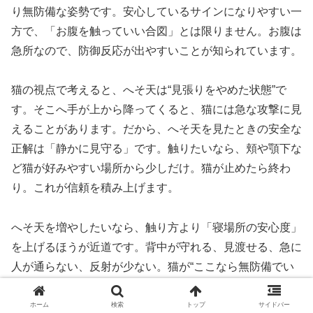
り無防備な姿勢です。安心しているサインになりやすい一
方で、「お腹を触っていい合図」とは限りません。お腹は
急所なので、防御反応が出やすいことが知られています。
猫の視点で考えると、へそ天は“見張りをやめた状態”で
す。そこへ手が上から降ってくると、猫には急な攻撃に見
えることがあります。だから、へそ天を見たときの安全な
正解は「静かに見守る」です。触りたいなら、頬や顎下な
ど猫が好みやすい場所から少しだけ。猫が止めたら終わ
り。これが信頼を積み上げます。
へそ天を増やしたいなら、触り方より「寝場所の安心度」
を上げるほうが近道です。背中が守れる、見渡せる、急に
人が通らない、反射が少ない。猫が“ここなら無防備でい
い”と思える条件を作ることが、結果としてへそ天につな
がります。
ホーム
検索
トップ
サイドバー