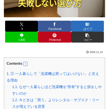
X
Facebook
はてブ
LINE
Pinterest
コピー
2025.11.14
Contents
1.
① 一人暮らしで「洗濯機は買ってはいけない」と言え
る理由
1.1.
なぜ一人暮らしほど洗濯機を“所有”すると損をしや
すいのか
1.2.
今どきは「買う」よりレンタル・サブスク・リー
スが増えている背景