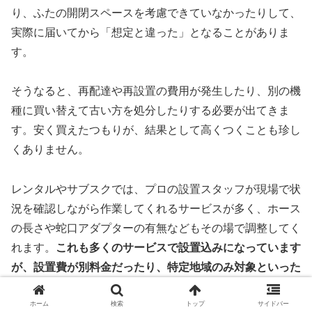
り、ふたの開閉スペースを考慮できていなかったりして、
実際に届いてから「想定と違った」となることがありま
す。
そうなると、再配達や再設置の費用が発生したり、別の機
種に買い替えて古い方を処分したりする必要が出てきま
す。安く買えたつもりが、結果として高くつくことも珍し
くありません。
レンタルやサブスクでは、プロの設置スタッフが現場で状
況を確認しながら作業してくれるサービスが多く、ホース
の長さや蛇口アダプターの有無などもその場で調整してく
れます。
これも多くのサービスで設置込みになっています
が、設置費が別料金だったり、特定地域のみ対象といった
条件付きの場合もあるため、「サービスによっては有料・
ホーム
検索
トップ
サイドバー
対象外のケースもある」という前提を忘れないようにした