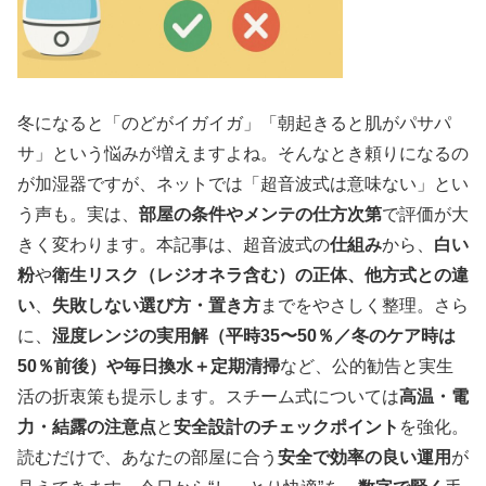
冬になると「のどがイガイガ」「朝起きると肌がパサパ
サ」という悩みが増えますよね。そんなとき頼りになるの
が加湿器ですが、ネットでは「超音波式は意味ない」とい
う声も。実は、
部屋の条件やメンテの仕方次第
で評価が大
きく変わります。本記事は、超音波式の
仕組み
から、
白い
粉
や
衛生リスク（レジオネラ含む）の正体、他方式との違
い
、
失敗しない選び方・置き方
までをやさしく整理。さら
に、
湿度レンジの実用解（平時35〜50％／冬のケア時は
50％前後）や毎日換水＋定期清掃
など、公的勧告と実生
活の折衷策も提示します。スチーム式については
高温・電
力・結露の注意点
と
安全設計のチェックポイント
を強化。
読むだけで、あなたの部屋に合う
安全で効率の良い運用
が