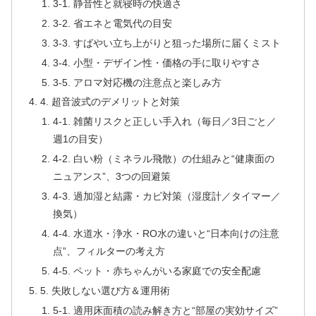
3-1. 静音性と就寝時の快適さ
3-2. 省エネと電気代の目安
3-3. すばやい立ち上がりと狙った場所に届くミスト
3-4. 小型・デザイン性・価格の手に取りやすさ
3-5. アロマ対応機の注意点と楽しみ方
4. 超音波式のデメリットと対策
4-1. 雑菌リスクと正しい手入れ（毎日／3日ごと／
週1の目安）
4-2. 白い粉（ミネラル飛散）の仕組みと“健康面の
ニュアンス”、3つの回避策
4-3. 過加湿と結露・カビ対策（湿度計／タイマー／
換気）
4-4. 水道水・浄水・RO水の違いと“日本向けの注意
点”、フィルターの考え方
4-5. ペット・赤ちゃんがいる家庭での安全配慮
5. 失敗しない選び方＆運用術
5-1. 適用床面積の読み解き方と“部屋の実効サイズ”