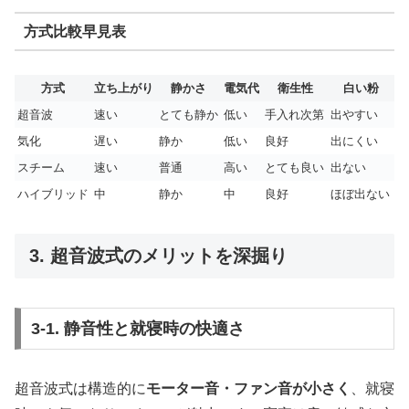
方式比較早見表
方式
立ち上がり
静かさ
電気代
衛生性
白い粉
超音波
速い
とても静か
低い
手入れ次第
出やすい
気化
遅い
静か
低い
良好
出にくい
スチーム
速い
普通
高い
とても良い
出ない
ハイブリッド
中
静か
中
良好
ほぼ出ない
3. 超音波式のメリットを深掘り
3-1. 静音性と就寝時の快適さ
超音波式は構造的に
モーター音・ファン音が小さく
、就寝