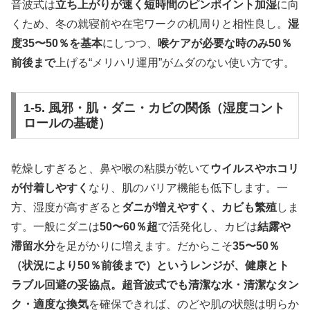
音波式は
立ち上がりが速く短時間のピンポイント加湿
に向
くため、冬の就寝前や在宅ワークの机周りと相性良し。
湿
度35〜50％を基本
にしつつ、
喉ケアが必要な時のみ50％
前後まで
上げる“メリハリ運用”がムダのない使い方です。
1-5. 風邪・肌・ダニ・カビの関係（湿度コント
ロールの基礎）
乾燥しすぎると、鼻や喉の粘膜が乾いて
ウイルスやホコリ
が付着しやすく
なり、肌のバリア機能も低下します。一
方、湿度が高すぎると
ダニが増えやすく、カビも繁殖
しま
す。一般にダニは
50〜60％超
で活発化し、カビは
結露や
滞留水分
を足がかりに増えます。だからこそ
35〜50％
（状況により50％前後まで）というレンジが、健康とト
ラブル回避の妥協点。超音波式でも清潔な水・清潔なタン
ク・適度な換気
を確保できれば、のどや肌の状態は明らか