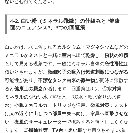
ない
と心得てください。
4-2. 白い粉（ミネラル飛散）の仕組みと“健康
面のニュアンス”、3つの回避策
白い粉は、水に含まれる
カルシウム・マグネシウム
などの
ミネラルが
ミストと一緒に室内へ出て乾燥
し、
粉状の堆積
として見える現象です。一般にミネラル自体の
急性毒性は
低い
とされますが、
微細粒子の吸入は気道刺激につながる
可能性があり、
不潔なタンク由来の微生物
が同時に飛散す
ると
健康上の懸念
が増します。回避策は3つ。①
水対策
：
ミネラルの少ない水
（蒸留水・RO水・軟水寄りの水道
水）や
脱ミネラルカートリッジ
を活用。②
風対策
：ミスト
は
人の近くに出しつつ部屋中央へ
向け、家具へ
直撃させな
い
。
微風のサーキュレーター
で拡散すると落下しにくくな
ります。③
掃除対策
：
TV台・黒い棚
など目立ちやすい場