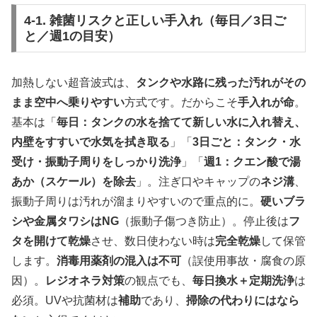
4-1. 雑菌リスクと正しい手入れ（毎日／3日ご
と／週1の目安）
加熱しない超音波式は、
タンクや水路に残った汚れがその
まま空中へ乗りやすい
方式です。だからこそ
手入れが命
。
基本は「
毎日：タンクの水を捨てて新しい水に入れ替え、
内壁をすすいで水気を拭き取る
」「
3日ごと：タンク・水
受け・振動子周りをしっかり洗浄
」「
週1：クエン酸で湯
あか（スケール）を除去
」。注ぎ口やキャップの
ネジ溝
、
振動子周りは汚れが溜まりやすいので重点的に。
硬いブラ
シや金属タワシはNG
（振動子傷つき防止）。停止後は
フ
タを開けて乾燥
させ、数日使わない時は
完全乾燥
して保管
します。
消毒用薬剤の混入は不可
（誤使用事故・腐食の原
因）。
レジオネラ対策
の観点でも、
毎日換水＋定期洗浄
は
必須。UVや抗菌材は
補助
であり、
掃除の代わりにはなら