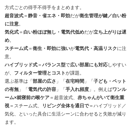
方式ごとの得手不得手をまとめます。
超音波式
＝
静音・省エネ・即効
だが
衛生管理が鍵／白い粉
に注意
。
気化式
＝
白い粉ほぼ無し・電気代低め
だが
立ち上がりは遅
め
。
スチーム式
＝
衛生・即効に強い
が
電気代・高温リスク
に注
意。
ハイブリッド式
＝
バランス型
で
広い部屋にも対応
しやすい
が、
フィルター管理とコスト
が課題。
選ぶ基準は「
部屋の広さ
」「
在宅時間
」「
子ども・ペット
の有無
」「
電気代の許容
」「
手入れ頻度
」。例えば
ワンル
ーム×就寝前の喉ケア
＝超音波式、
赤ちゃんがいて衛生重
視
＝スチーム式、
リビング全体を通日で
＝ハイブリッド／
気化、といった具合に生活シーンに合わせると失敗が減り
ます。