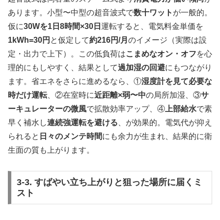
あります。小型〜中型の超音波式で
数十ワット
が一般的。
仮に
30Wを1日8時間×30日
運転すると、電気料金単価を
1kWh=30円
と仮定して
約216円/月
のイメージ（実際は設
定・出力で上下）。この低負荷は
こまめなオン・オフ
を心
理的にもしやすく、結果として
過加湿の回避
にもつながり
ます。省エネをさらに進めるなら、①
湿度計を見て必要な
時だけ運転
、②在室時に
近距離×弱〜中
の局所加湿、③
サ
ーキュレーターの微風
で拡散効率アップ、④
上部給水
で素
早く補水し
連続強運転を避ける
、が効果的。電気代が抑え
られると
日々のメンテ時間
にも余力が生まれ、結果的に衛
生面の質も上がります。
3-3. すばやい立ち上がりと狙った場所に届くミ
スト