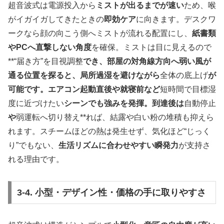
超音波式は電源投入から
ミストが出るまでが速い
ため、喉
がイガイガしてきたときの
即効ケア
に向きます。デスクワ
ークなら顔の向こう側へミストが流れる配置にし、
紙書類
やPCへ直撃しない角度
を確保。ミストは目に見えるので
**“届き方”を目視調整
でき、部屋の対角線方向へ弱い風が
通る位置を探ると、局所過湿を避けながら
全体の底上げ
が
可能です。エアコン起動直後や就寝前など
短時間で目標湿
度に近づけたい
シーンでも強みを発揮。到達後は
自動停止
や
弱運転へ切り替え**れば、結露や白い粉の堆積も抑えら
れます。スチームほどの熱は発生せず、気化ほど“じっく
り”でもない、
生活リズムに合わせやすい瞬発力
が支持さ
れる理由です。
3-4. 小型・デザイン性・価格の手に取りやすさ