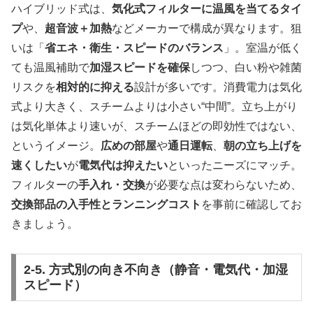
ハイブリッド式は、
気化式フィルターに温風を当てるタイ
プ
や、
超音波＋加熱
などメーカーで構成が異なります。狙
いは「
省エネ・衛生・スピードのバランス
」。室温が低く
ても温風補助で
加湿スピードを確保
しつつ、白い粉や雑菌
リスクを
相対的に抑える
設計が多いです。消費電力は気化
式より大きく、スチームよりは小さい“中間”。立ち上がり
は気化単体より速いが、スチームほどの即効性ではない、
というイメージ。
広めの部屋
や
通日運転
、
朝の立ち上げを
速くしたい
が
電気代は抑えたい
といったニーズにマッチ。
フィルターの
手入れ・交換
が必要な点は変わらないため、
交換部品の入手性とランニングコスト
を事前に確認してお
きましょう。
2-5. 方式別の向き不向き（静音・電気代・加湿
スピード）