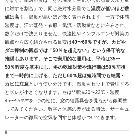
ります。相対湿度は「その温度で空気が含める最大水分量
に対する割合」で、同じ絶対水分量でも
温度が低いほど数
値は高く
、温度が高いほど低く表示されます。一方で体感
湿度は、汗の蒸発・衣服・気流・活動量などに左右され、
数字だけで決まりません。快適性やインフルエンザ対策の
観点から広く紹介される目安は
40〜60％ですが、カビや
ダニ抑制の観点では「50％を超えない」という保守的な
推奨もあります。そこで実用的な運用は、平時は35〜
50％程度を基本にし、冬の乾燥対策や流行期は50％前後
まで一時的に上げる、ただし60％超は短時間でも結露・
カビに注意
という使い分けです。温度もセットで管理する
とズレが小さくなります。冬は**室温20〜22℃・湿度
45〜55％**を1つの軸に、窓の結露具合を見ながら微調整
してみてください。数字と体感の差が出る時は、サーキュ
レーターの微風で空気を回すと体感がついてきます。