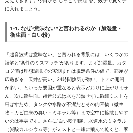
見えてきます。今日から“しっとり快適”を、
数字で賢く
手
に入れましょう。
1-1. なぜ“意味ない”と言われるのか（加湿量・
衛生面・白い粉）
「超音波式は意味ない」と言われる背景には、いくつかの
誤解と“条件のミスマッチ”があります。まず加湿量。カタ
ログ値は理想環境での実測または規定条件の値で、部屋が
広過ぎる、天井が高い、24時間換気が強い、ドアの開閉
が多い、といった要因が重なると表示どおりに上がりませ
ん。次に衛生面。超音波式は水を加熱せずに微細ミストを
飛ばすため、タンクや水路が不潔だとその内容物（微生
物・カビ由来の臭い・ミネラル等）まで空中に拡散しやす
いのは事実です。さらに“白い粉”問題。水道水のミネラル
（炭酸カルシウム等）がミストと一緒に飛んで乾くと、家