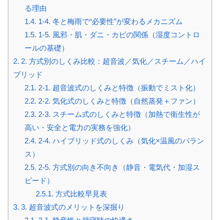
る理由
1.4.
1-4. 冬と梅雨で“必要性”が変わるメカニズム
1.5.
1-5. 風邪・肌・ダニ・カビの関係（湿度コントロ
ールの基礎）
2.
2. 方式別のしくみ比較：超音波／気化／スチーム／ハイ
ブリッド
2.1.
2-1. 超音波式のしくみと特徴（振動でミスト化）
2.2.
2-2. 気化式のしくみと特徴（自然蒸発＋ファン）
2.3.
2-3. スチーム式のしくみと特徴（加熱で衛生性が
高い・安全と電力の実務を強化）
2.4.
2-4. ハイブリッド式のしくみ（気化×温風のバラン
ス）
2.5.
2-5. 方式別の向き不向き（静音・電気代・加湿ス
ピード）
2.5.1.
方式比較早見表
3.
3. 超音波式のメリットを深掘り