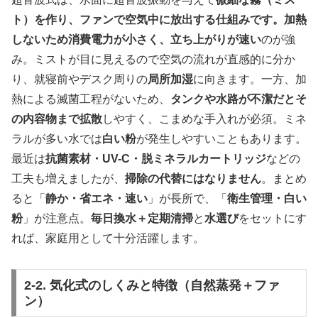
ト）を作り、ファンで空気中に放出する仕組みです。加熱
しないため消費電力が小さく、立ち上がりが速い
のが強
み。ミストが目に見えるので空気の流れが直感的に分か
り、就寝前やデスク周りの
局所加湿
に向きます。一方、加
熱による滅菌工程がないため、
タンクや水路が不潔だとそ
の内容物まで拡散
しやすく、こまめな手入れが必須。ミネ
ラルが多い水では
白い粉
が発生しやすいこともあります。
最近は
抗菌素材・UV-C・脱ミネラルカートリッジ
などの
工夫も増えましたが、
掃除の代替にはなりません
。まとめ
ると「
静か・省エネ・速い
」が長所で、「
衛生管理・白い
粉
」が注意点。
毎日換水＋定期清掃
と
水選び
をセットにす
れば、家庭用として十分活躍します。
2-2. 気化式のしくみと特徴（自然蒸発＋ファ
ン）