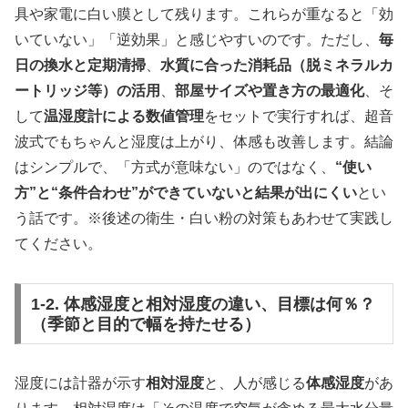
具や家電に白い膜として残ります。これらが重なると「効
いていない」「逆効果」と感じやすいのです。ただし、
毎
日の換水と定期清掃
、
水質に合った消耗品（脱ミネラルカ
ートリッジ等）の活用
、
部屋サイズや置き方の最適化
、そ
して
温湿度計による数値管理
をセットで実行すれば、超音
波式でもちゃんと湿度は上がり、体感も改善します。結論
はシンプルで、「方式が意味ない」のではなく、
“使い
方”と“条件合わせ”ができていないと結果が出にくい
とい
う話です。※後述の衛生・白い粉の対策もあわせて実践し
てください。
1-2. 体感湿度と相対湿度の違い、目標は何％？
（季節と目的で幅を持たせる）
湿度には計器が示す
相対湿度
と、人が感じる
体感湿度
があ