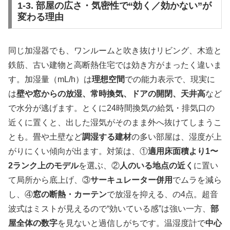
1-3. 部屋の広さ・気密性で“効く／効かない”が
変わる理由
同じ加湿器でも、ワンルームと吹き抜けリビング、木造と
鉄筋、古い建物と高断熱住宅では効き方がまったく違いま
す。加湿量（mL/h）は
理想空間
での能力表示で、現実に
は
壁や窓からの放湿、常時換気、ドアの開閉、天井高
など
で水分が逃げます。とくに24時間換気の給気・排気口の
近くに置くと、出した湿気がそのまま外へ抜けてしまうこ
とも。畳や土壁など
調湿する建材
の多い部屋は、湿度が上
がりにくい傾向が出ます。対策は、①
適用床面積より1〜
2ランク上のモデル
を選ぶ、②
人のいる地点の近く
に置い
て局所から底上げ、③
サーキュレーター併用
でムラを減ら
し、④
窓の断熱・カーテン
で放湿を抑える、の4点。超音
波式はミストが見えるので“効いている感”は強い一方、
部
屋全体の数字
を見ないと過信しがちです。温湿度計で
中心