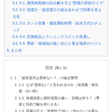
5.1.
5-1. 適用床面積の読み解き方と“部屋の実効サイズ”
5.2.
5-2. 湿度計・温湿度計の組み合わせで効果を見え
る化
5.3.
5-3. タンク容量・連続運転時間・給水方式のチェ
ック
5.4.
5-4. 交換部品とランニングコストの見通し
5.5.
5-5. 季節・地域別の使い分けと置き場所のベスト
6.
まとめ
目次
1. 「超音波式は意味ない？」の論点整理
1-1. なぜ“意味ない”と言われるのか（加湿量・衛生
面・白い粉）
1-2. 体感湿度と相対湿度の違い、目標は何％？（季
節と目的で幅を持たせる）
1-3. 部屋の広さ・気密性で“効く／効かない”が変わ