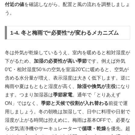
付近の値
を確認しながら、配置と風の流れを調整しましょ
う。
1-4. 冬と梅雨で“必要性”が変わるメカニズム
冬は外気が乾燥しているうえ、室内を暖めると相対湿度が
下がるため、
加湿の必要性が高い季節
です。例えば外気
0℃・相対湿度50％の空気を室温20℃に暖めると、空気が
含める水分量が増え、表示湿度は大きく低下します。逆に
梅雨や夏はもともと湿度が高く、
除湿や換気が主役
になり
ます。つまり加湿器は
季節家電
。通年で「とりあえず
ON」ではなく、
季節と天候で役割が入れ替わる
前提で運
用しましょう。冬の朝晩は加湿して、日中に料理や日射で
湿度が上がる時間は控えめに。梅雨は基本OFFで、必要な
ら空気清浄機やサーキュレーターで
循環・乾燥
を優先。超