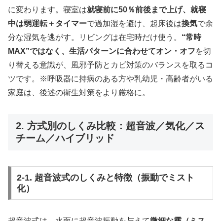
に変わります。寝室は
就寝前に50％前後まで上げ、就寝
中は弱運転＋タイマー
で過加湿を避け、起床後は
換気
で余
分な湿気を逃がす。リビングは在宅時だけ使う。
“常時
MAX”ではなく、生活パターンに合わせてオン・オフ
を切
り替える意識が、風邪予防とカビ対策のバランスを取るコ
ツです。※呼吸器に持病のある方や乳幼児・高齢者がいる
家庭は、後述の衛生対策をより厳格に。
2. 方式別のしくみ比較：超音波／気化／ス
チーム／ハイブリッド
2-1. 超音波式のしくみと特徴（振動でミスト
化）
超音波式は、水面に超音波振動を与えて
微細な霧（ミス