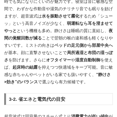
時でも気になりにくいのが魅力です。寝室は音に敏感な空
間で、わずかな作動音や湯気のチリチリ音でも眠りを妨げ
ますが、超音波式は
水を振動させて霧化
するため「シュー
ッ」という高音ノイズが少なく、
弱運転なら耳を澄ませて
やっと
という機種も多め。静けさは睡眠の質に直結し、
夜
間の覚醒回数が減る
ことで翌朝の喉の違和感も軽くなりや
すいです。ミストの向きは
ベッドの足元側から部屋中央へ
が基本。顔に直撃させないことで
局所過湿と布団の湿っぽ
さ
を防げます。さらに
オフタイマー
や
湿度自動制御
を使え
ば、
起床時の結露
を抑えつつ快適域をキープ可能。音に敏
感な赤ちゃんやペットがいる家でも扱いやすく、
“静けさ
×効き”のバランス
で選ぶなら有力候補です。
3-2. 省エネと電気代の目安
超音波式は同容量のスチーム式より
消費電力が低い傾向
が