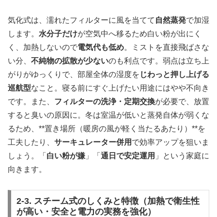
気化式は、濡れたフィルターに風を当てて
自然蒸発
で加湿
します。
水分子だけ
が空気中へ移るため白い粉が出にく
く、加熱しないので
電気代も低め
。ミストを直接飛ばさな
い分、
不純物の拡散が少ない
のも利点です。弱点は立ち上
がりがゆっくりで、部屋全体の湿度を
じわっと押し上げる
巡航型
なこと。寝る前にすぐ上げたい用途にはやや不向き
です。また、
フィルターの洗浄・定期交換
が必要で、放置
すると臭いの原因に。冬は室温が低いと蒸発自体が弱くな
るため、**置き場所（暖房の風が軽く当たるあたり）**を
工夫したり、
サーキュレーター併用
で効率アップを狙いま
しょう。「
白い粉が嫌
」「
通日で安定運用
」という家庭に
向きます。
2-3. スチーム式のしくみと特徴（加熱で衛生性
が高い・安全と電力の実務を強化）