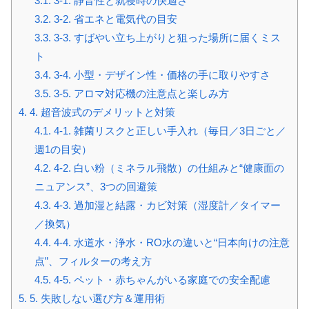
3.1.
3-1. 静音性と就寝時の快適さ
3.2.
3-2. 省エネと電気代の目安
3.3.
3-3. すばやい立ち上がりと狙った場所に届くミス
ト
3.4.
3-4. 小型・デザイン性・価格の手に取りやすさ
3.5.
3-5. アロマ対応機の注意点と楽しみ方
4.
4. 超音波式のデメリットと対策
4.1.
4-1. 雑菌リスクと正しい手入れ（毎日／3日ごと／
週1の目安）
4.2.
4-2. 白い粉（ミネラル飛散）の仕組みと“健康面の
ニュアンス”、3つの回避策
4.3.
4-3. 過加湿と結露・カビ対策（湿度計／タイマー
／換気）
4.4.
4-4. 水道水・浄水・RO水の違いと“日本向けの注意
点”、フィルターの考え方
4.5.
4-5. ペット・赤ちゃんがいる家庭での安全配慮
5.
5. 失敗しない選び方＆運用術