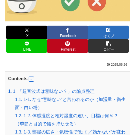
X
Facebook
はてブ
LINE
Pinterest
コピー
2025.08.26
Contents
1.
1. 「超音波式は意味ない？」の論点整理
1.1.
1-1. なぜ“意味ない”と言われるのか（加湿量・衛生
面・白い粉）
1.2.
1-2. 体感湿度と相対湿度の違い、目標は何％？
（季節と目的で幅を持たせる）
1.3.
1-3. 部屋の広さ・気密性で“効く／効かない”が変わ