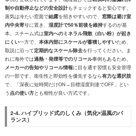
制や自動停止などの安全設計
もチェックすると安心です。
蒸気は冷たい窓面で
結露
を招きやすいので、
窓際は避け室
内中央寄り
に置き、
湿度計で50％前後を維持
するのが基
本。スチーム式は
室内へのミネラル飛散（白い粉）が起き
にくい
一方で、
本体内部にスケールが蓄積しやすい
ため、
取説に沿って
定期的なスケール除去
を行ってください。ま
れに海外では
過熱・発煙等でのリコール
事例もあるため、
メーカーの告知やリコール情報
に目を通す習慣も安全管理
の一部です。衛生性と即効性を優先するなら
有力な選択肢
で、「深夜に短時間だけON→目標湿度到達でOFF」とい
う
点の使い方
とも相性が良い方式です。
2-4. ハイブリッド式のしくみ（気化×温風のバ
ランス）