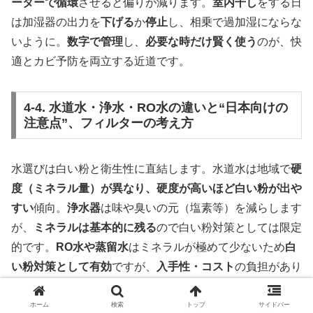
ーターで循環
させると偏りが減ります。
室内干し
をする日
は加湿器の出力を
下げる
か
停止
し、相乗で過加湿にならな
いように。
数字で管理
し、
必要な時だけ賢く使う
のが、快
適とカビ予防を両立する近道です。
4-4. 水道水・浄水・RO水の違いと“日本向けの
注意点”、フィルターの考え方
水選びは白い粉と衛生性に直結します。水道水は地域で
硬
度（ミネラル量）が異なり、硬度が高いほど白い粉が出や
すい
傾向。
浄水器
は味や臭いの元（塩素等）を減らします
が、
ミネラルは基本的に残る
ので白い粉対策としては限定
的です。
RO水や蒸留水
はミネラルが極めて少ないため
白
い粉対策として有効
ですが、
入手性・コスト
の負担があり
ます。
日本の安全啓発
では誤用事故防止の観点から「
薬剤
は入れず、水道水を
」と勧められることもあります。そこ
ホーム
検索
トップ
サイドバー