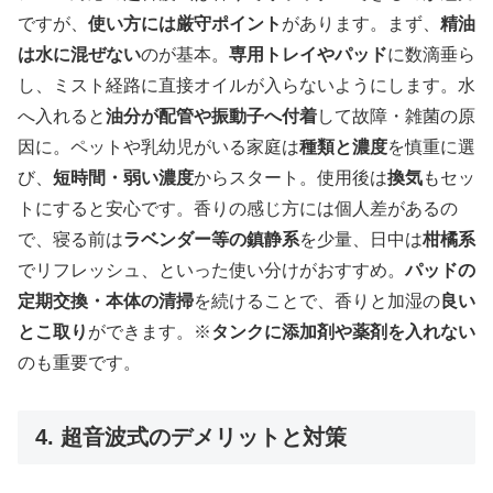
ですが、
使い方には厳守ポイント
があります。まず、
精油
は水に混ぜない
のが基本。
専用トレイやパッド
に数滴垂ら
し、ミスト経路に直接オイルが入らないようにします。水
へ入れると
油分が配管や振動子へ付着
して故障・雑菌の原
因に。ペットや乳幼児がいる家庭は
種類と濃度
を慎重に選
び、
短時間・弱い濃度
からスタート。使用後は
換気
もセッ
トにすると安心です。香りの感じ方には個人差があるの
で、寝る前は
ラベンダー等の鎮静系
を少量、日中は
柑橘系
でリフレッシュ、といった使い分けがおすすめ。
パッドの
定期交換・本体の清掃
を続けることで、香りと加湿の
良い
とこ取り
ができます。※
タンクに添加剤や薬剤を入れない
のも重要です。
4. 超音波式のデメリットと対策