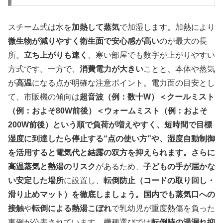
スチーム式は水を
加熱して蒸気
で加湿します。加熱により
微生物が減りやすく衛生面で安心感が高い
のが最大の長
所。
立ち上がりも速く
、寒い部屋でも数字が上がりやすい
方式です。一方で、
消費電力が大きい
ことと、本体や蒸気
が
高温
になる点が明確な注意ポイント。電力面の目安とし
て、市販機の傾向は
超音波（例：数十W）＜クールミスト
（例：およそ80W前後）＜ウォームミスト（例：およそ
200W前後）という順で負荷が増えやすく、短時間で目標
湿度に到達したら停止する“点の使い方”や、湿度自動制御
を活用すると電気代と結露の双方を抑えられます。さらに
高温蒸気と熱湯のリスク
があるため、
子どもの手が届かな
い安定した場所
に設置し、
転倒防止（コードの取り回し・
滑り止めマット）を徹底しましょう。国内でも蒸気口への
接触
や
転倒による熱湯こぼれ
で乳幼児が重度熱傷を負った
事例が公表されています。機種選びでは
転倒時の湯漏れ抑