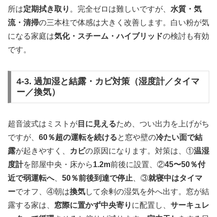
所は
定期拭き取り
。完全ゼロは難しいですが、
水質・気
流・清掃
の三本柱で体感は大きく改善します。白い粉が気
になる家庭は
気化・スチーム・ハイブリッド
の検討も有効
です。
4-3. 過加湿と結露・カビ対策（湿度計／タイマ
ー／換気）
超音波式はミストが
目に見える
ため、つい出力を上げがち
ですが、
60％超の運転を続ける
と窓や壁の
冷たい面で結
露
が起きやすく、
カビ
の原因になります。対策は、①
温湿
度計
を部屋中央・床から
1.2m
前後に設置、②
45〜50％付
近で弱運転へ
、
50％前後到達で停止
、③
就寝中はタイマ
ー
でオフ、④朝は
換気
して余剰の湿気を外へ出す。窓が結
露する家は、
窓際に置かず中央寄り
に配置し、
サーキュレ