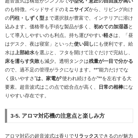
超音波式は構造がシンプルで
小型化・意匠の自由度が高い
のも特徴。ベッドサイドの
ミニサイズ
から、リビング向け
の
円柱・しずく型
まで選択肢が豊富で、インテリアに溶け
込みます。価格帯も手頃な製品が多く、
初めての加湿器
と
して導入しやすいのも利点。持ち運びやすい
軽さ
は、「昼
はデスク、夜は寝室」といった
使い回し
にも便利です。給
水は
上部給水
を選ぶと、フタを開けて注ぐだけで完結し、
床を濡らす失敗
も減少。透明タンクは
残量が一目で分かる
ので、過不足の管理がラクになります。**“能力だけでな
く扱いやすさ”
は、家電が
“使われ続けるか”**を左右する大
要素。超音波式はこの点で総合点が高く、
日常の相棒
にな
りやすい存在です。
3-5. アロマ対応機の注意点と楽しみ方
アロマ対応の超音波式は香りで
リラックス
できるのが魅力