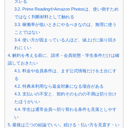
ズレる
3.2.
Prime ReadingやAmazon Photosは、使い倒すため
ではなく判断材料として触れる
3.3.
稼働率が低いときにやるべきなのは、無理に使う
ことではない
3.4.
使い方が固まっている人ほど、値上げに振り回さ
れにくい
4.
解約を考える前に、請求・会員状態・学生条件だけは確
認しておきたい
4.1.
料金や会員条件は、まず公式情報だけを土台にす
る
4.2.
特典未利用なら返金対象になる場合がある
4.3.
支払いの不安と、契約そのものの不満は切り分け
たほうがいい
4.4.
学生は通常会員へ切り替わる条件も見落としやす
い
5.
最後は三つの結論でいい。続ける・払い方を見直す・い