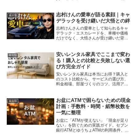
から整理。夢先行ではなく、伸びる会社
の条件で月面ビジネスの現実をわかりや
すく解説します。
志村けんの愛車が語る素顔｜キャ
未分類
デラックを受け継いだ大悟との絆
志村けんさんの愛車として知られるキャ
デラック・エスカレードを、車種や価格
だけでなく、大悟さんが受け継いだ背
景、師弟関係、昭和・平成の芸能人文
化、成功者の価値観までわかりやすく解
説します。
安いレンタル家具でここまで変わ
未分類
る！購入との比較と失敗しない選
び方完全ガイド
安いレンタル家具は本当にお得？購入と
のコスト比較から、サービスの選び方、
料金相場、部屋づくりのコツ、活用アイ
デアまでをやさしく解説。一人暮らし・
転勤族・ファミリー別のおすすめパター
ンや節約テクも紹介します。
お盆にATMで困らないための現金
未分類
計画：手数料・時間・紙幣枚数を
一気に整理
お盆に「ATMが使えない」「現金が足り
ない」を防ぐための実践ガイド。セブン
銀行ATMとゆうちょATMの利用条件、手
数料の考え方、紙幣枚数の上限、詐欺と