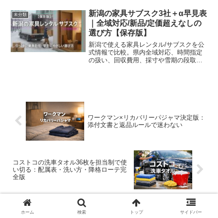
取り忘れ対策まで、出発72時間前に終わ
る段取りで解説します。
新潟の家具サブスク3社＋α早見表
未分類
｜全域対応/新品/定価超えなしの
選び方【保存版】
新潟で使える家具レンタル/サブスクを公
式情報で比較。県内全域対応、時間指定
の扱い、回収費用、採寸や雪期の段取り
まで“総額で損しない”選び方を実務目線で
解説。
ワークマン×リカバリーパジャマ決定版：
添付文書と返品ルールで迷わない
コストコの洗車タオル36枚を担当制で使
い切る：配属表・洗い方・降格ローテ完
全版
ホーム
検索
トップ
サイドバー