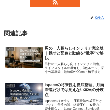
KAKA
関連記事
男の一人暮らしインテリア完全版
未分類
｜採寸と配色と動線を“数字”で解
決
男性の一人暮らし向けインテリア指南。
ライフスタイルの棚卸し、3色ルール、採
寸の基準値（動線60〜90cm・椅子後方
90〜100cm・デスク約70cm／オフィス
720mm・ラグ130×190〜140×200・ロボ
掃除機10cm前後）、遮光2級とRa80以
ispaceの将来性を徹底整理。月面
未分類
上、方角別採光、兼用家具と配線の整え
着陸だけでは見えない本当の分岐
方までを網羅。数字で迷わず、ワンルー
点
ムでも広く見える部屋を実現。
ispaceの将来性を、月面着陸の成否だけ
でなく、受注の質、継続案件、改善力、
資金耐久力、Lunar Connect Service構想