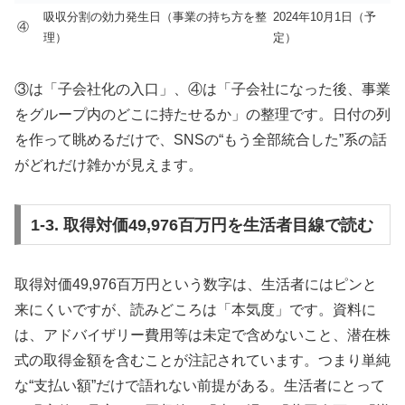
吸収分割の効力発生日（事業の持ち方を整
2024年10月1日（予
④
理）
定）
③は「子会社化の入口」、④は「子会社になった後、事業
をグループ内のどこに持たせるか」の整理です。日付の列
を作って眺めるだけで、SNSの“もう全部統合した”系の話
がどれだけ雑かが見えます。
1-3. 取得対価49,976百万円を生活者目線で読む
取得対価49,976百万円という数字は、生活者にはピンと
来にくいですが、読みどころは「本気度」です。資料に
は、アドバイザリー費用等は未定で含めないこと、潜在株
式の取得金額を含むことが注記されています。つまり単純
な“支払い額”だけで語れない前提がある。生活者にとって