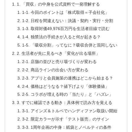
1. 「買収」の中身を公式資料で一発理解する
1-1. 今回のポイントは「株式取得＝子会社化」
1-2. 日程を間違えない：決議・契約・実行・分割
1-3. 取得対価49,976百万円を生活者目線で読む
1-4. 独禁法の手続きが入ると何が起きる？
1-5. 「吸収分割」ってなに？吸収合併と混同しない
2. 生活者が先に見るべき「変化が出る場所」
2-1. 店舗の並びと売り場づくりが変わる
2-2. 商品ラインの出会い方が変わる
2-3. アプリと会員施策の連携はどこから始まる？
2-4. 価格はどうなる？値下げより「体験価値」
2-5. コラボが増える時の「当たり」と「ハズレ」
3. すでに確認できる動き：具体例で読み方を覚える
3-1. アインズ＆トルペでハンディファン取扱い開始
3-2. 限定カラーが示す「テスト販売」のサイン
3-3. 1周年企画の中身：紙袋とノベルティの条件