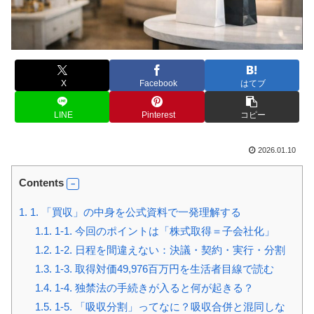
X
Facebook
はてブ
LINE
Pinterest
コピー
2026.01.10
Contents
1.
1. 「買収」の中身を公式資料で一発理解する
1.1.
1-1. 今回のポイントは「株式取得＝子会社化」
1.2.
1-2. 日程を間違えない：決議・契約・実行・分割
1.3.
1-3. 取得対価49,976百万円を生活者目線で読む
1.4.
1-4. 独禁法の手続きが入ると何が起きる？
1.5.
1-5. 「吸収分割」ってなに？吸収合併と混同しな