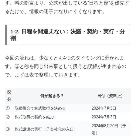
す。噂の断言より、公式が出している“日程と形”を優先す
るだけで、情報の迷子になりにくくなります。
1-2. 日程を間違えない：決議・契約・実行・分
割
今回の流れは、少なくとも4つのタイミングに分かれま
す。③と④を同じ出来事として扱うと誤解が生まれるの
で、まずは表で整理しておきます。
区
何が起きる？
日付（資料上）
分
①
取締役会で株式取得を決める
2024年7月3日
②
株式取得の契約を結ぶ
2024年7月3日
2024年8月20日（予
③
株式譲渡の実行（子会社化の入口）
定）