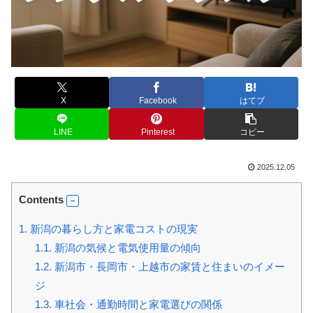
X
Facebook
はてブ
LINE
Pinterest
コピー
2025.12.05
Contents
1.
新潟の暮らし方と家電コストの現実
1.1.
新潟の気候と電気使用量の傾向
1.2.
新潟市・長岡市・上越市の家賃と住まいのイメー
ジ
1.3.
車社会・通勤時間と家電選びの関係