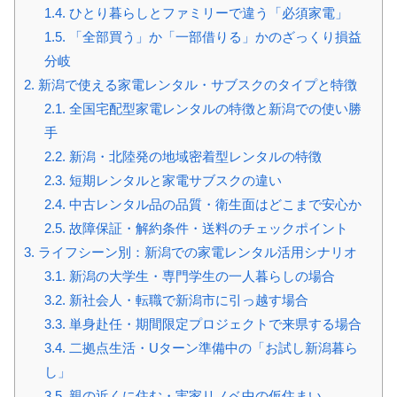
1.4.
ひとり暮らしとファミリーで違う「必須家電」
1.5.
「全部買う」か「一部借りる」かのざっくり損益
分岐
2.
新潟で使える家電レンタル・サブスクのタイプと特徴
2.1.
全国宅配型家電レンタルの特徴と新潟での使い勝
手
2.2.
新潟・北陸発の地域密着型レンタルの特徴
2.3.
短期レンタルと家電サブスクの違い
2.4.
中古レンタル品の品質・衛生面はどこまで安心か
2.5.
故障保証・解約条件・送料のチェックポイント
3.
ライフシーン別：新潟での家電レンタル活用シナリオ
3.1.
新潟の大学生・専門学生の一人暮らしの場合
3.2.
新社会人・転職で新潟市に引っ越す場合
3.3.
単身赴任・期間限定プロジェクトで来県する場合
3.4.
二拠点生活・Uターン準備中の「お試し新潟暮ら
し」
3.5.
親の近くに住む・実家リノベ中の仮住まい