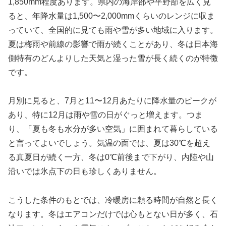
1,850mm程度あります。県内の海岸部や平野部を広く見
ると、年降水量は1,500〜2,000mmくらいのレンジに収ま
っていて、全国的に見ても雨や雪が多い地域に入ります。
夏は梅雨や前線の影響で雨が続くことがあり、冬は日本海
側特有のどんよりした天気と湿った雪が長く続くのが特徴
です。
月別に見ると、7月と11〜12月あたりに降水量のピークが
あり、特に12月は雨や雪の日がぐっと増えます。つま
り、「夏も冬も水分が多い空気」に囲まれて暮らしている
と言ってよいでしょう。気温の面では、夏は30℃を超え
る真夏日が続く一方、冬は0℃前後まで下がり、内陸や山
沿いでは氷点下の日も珍しくありません。
こうした条件のもとでは、冷暖房に頼る時間が自然と長く
なります。冬はエアコンだけでは心もとない日が多く、石