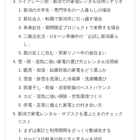
ライフシーン別：新潟での家電レンタル活用シナリオ
新潟の大学生・専門学生の一人暮らしの場合
新社会人・転職で新潟市に引っ越す場合
単身赴任・期間限定プロジェクトで来県する場合
二拠点生活・Uターン準備中の「お試し新潟暮ら
し」
親の近くに住む・実家リノベ中の仮住まい
雪・雨・湿気に強い家電の選び方とレンタル活用術
暖房・加湿・結露対策の家電をどう選ぶか
雪道・除雪を意識した冷蔵庫・洗濯機選び
部屋干し・乾燥・浴室乾燥のベストバランス
カビ・湿気に強い掃除・空気環境づくり
停電・災害に備えた家電との付き合い方
新潟で家電レンタル・サブスクを選ぶときのチェック
リスト
まずは家計と利用期間をざっくり数値化する
サービス比較表の作り方と見るべき項目