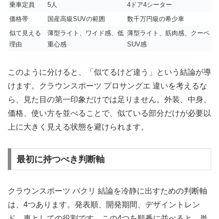
乗車定員
5人
4ドア4シーター
価格帯
国産高級SUVの範囲
数千万円級の希少車
似て見える
薄型ライト、ワイド感、低
薄型ライト、筋肉感、クーペ
理由
重心感
SUV感
このように分けると、「似てるけど違う」という結論が導
けます。クラウンスポーツ プロサングエ 違いを考えるな
ら、見た目の第一印象だけでは足りません。外装、中身、
価格、使い方を並べることで、似ている部分だけが必要以
上に大きく見える状態を避けられます。
最初に持つべき判断軸
クラウンスポーツ パクリ 結論を冷静に出すための判断軸
は、4つあります。発表順、開発期間、デザイントレン
ド、車としての役割です。この4つを順番に並べると、単