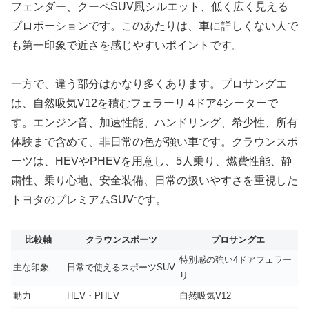
フェンダー、クーペSUV風シルエット、低く広く見える
プロポーションです。このあたりは、車に詳しくない人で
も第一印象で近さを感じやすいポイントです。
一方で、違う部分はかなり多くあります。プロサングエ
は、自然吸気V12を積むフェラーリ 4ドア4シーターで
す。エンジン音、加速性能、ハンドリング、希少性、所有
体験まで含めて、非日常の色が強い車です。クラウンスポ
ーツは、HEVやPHEVを用意し、5人乗り、燃費性能、静
粛性、乗り心地、安全装備、日常の扱いやすさを重視した
トヨタのプレミアムSUVです。
比較軸
クラウンスポーツ
プロサングエ
特別感の強い4ドアフェラー
主な印象
日常で使えるスポーツSUV
リ
動力
HEV・PHEV
自然吸気V12