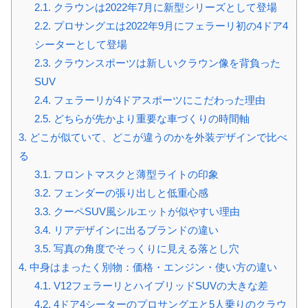
2.1.
クラウンは2022年7月に新型シリーズとして登場
2.2.
プロサングエは2022年9月にフェラーリ初の4ドア4
シーターとして登場
2.3.
クラウンスポーツは新しいクラウン像を背負った
SUV
2.4.
フェラーリが4ドアスポーツにこだわった理由
2.5.
どちらが先かより重要な車づくりの時間軸
3.
どこが似ていて、どこが違うのかを外装デザインで比べ
る
3.1.
フロントマスクと薄型ライトの印象
3.2.
フェンダーの張り出しと低重心感
3.3.
クーペSUV風シルエットが似やすい理由
3.4.
リアデザインに出るブランドの違い
3.5.
写真の角度でそっくりに見える落とし穴
4.
中身はまったく別物：価格・エンジン・使い方の違い
4.1.
V12フェラーリとハイブリッドSUVの大きな差
4.2.
4ドア4シーターのプロサングエと5人乗りのクラウ