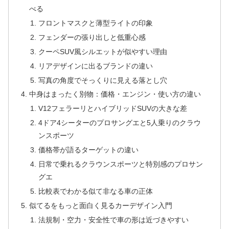
べる
フロントマスクと薄型ライトの印象
フェンダーの張り出しと低重心感
クーペSUV風シルエットが似やすい理由
リアデザインに出るブランドの違い
写真の角度でそっくりに見える落とし穴
中身はまったく別物：価格・エンジン・使い方の違い
V12フェラーリとハイブリッドSUVの大きな差
4ドア4シーターのプロサングエと5人乗りのクラウ
ンスポーツ
価格帯が語るターゲットの違い
日常で乗れるクラウンスポーツと特別感のプロサン
グエ
比較表でわかる似て非なる車の正体
似てるをもっと面白く見るカーデザイン入門
法規制・空力・安全性で車の形は近づきやすい