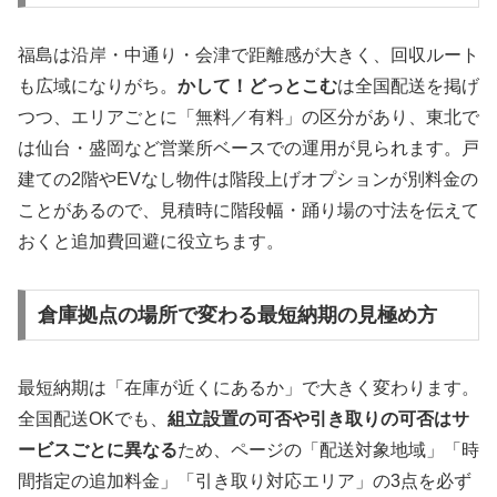
福島は沿岸・中通り・会津で距離感が大きく、回収ルート
も広域になりがち。
かして！どっとこむ
は全国配送を掲げ
つつ、エリアごとに「無料／有料」の区分があり、東北で
は仙台・盛岡など営業所ベースでの運用が見られます。戸
建ての2階やEVなし物件は階段上げオプションが別料金の
ことがあるので、見積時に階段幅・踊り場の寸法を伝えて
おくと追加費回避に役立ちます。
倉庫拠点の場所で変わる最短納期の見極め方
最短納期は「在庫が近くにあるか」で大きく変わります。
全国配送OKでも、
組立設置の可否や引き取りの可否はサ
ービスごとに異なる
ため、ページの「配送対象地域」「時
間指定の追加料金」「引き取り対応エリア」の3点を必ず