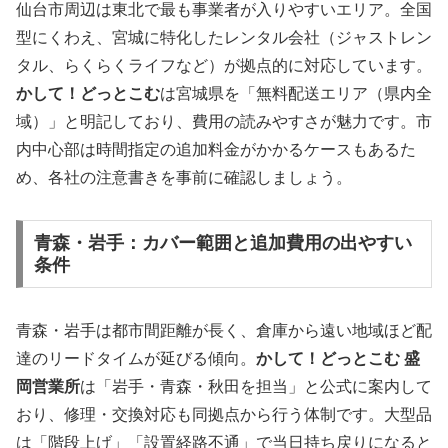
仙台市周辺は東北で最も事業者が入りやすいエリア。全国
型にくわえ、宮城に特化したレンタル会社（ジャストレン
タル、らくらくライフなど）が拠点的に対応しています。
かして！どっとこむ
は宮城県を「無料配送エリア（県内全
域）」と明記しており、費用の読みやすさが魅力です。市
内中心部は時間指定の追加料金がかかるケースもあるた
め、各社の注意書きを事前に確認しましょう。
青森・岩手：カバー範囲と追加費用の出やすい
条件
青森・岩手は都市間距離が長く、倉庫から遠い地域ほど配
達のリードタイムが延びる傾向。
かして！どっとこむ 盛
岡営業所
は「岩手・青森・秋田を担当」と公式に案内して
おり、修理・交換対応も同拠点から行う体制です。大型品
は「階段上げ」「設置経路不通」で当日持ち戻りになると