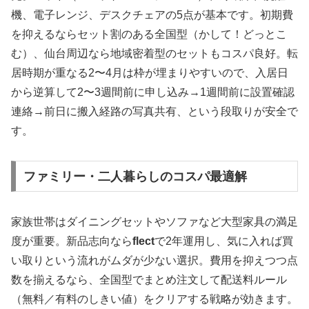
機、電子レンジ、デスクチェアの5点が基本です。初期費
を抑えるならセット割のある全国型（かして！どっとこ
む）、仙台周辺なら地域密着型のセットもコスパ良好。転
居時期が重なる2〜4月は枠が埋まりやすいので、入居日
から逆算して2〜3週間前に申し込み→1週間前に設置確認
連絡→前日に搬入経路の写真共有、という段取りが安全で
す。
ファミリー・二人暮らしのコスパ最適解
家族世帯はダイニングセットやソファなど大型家具の満足
度が重要。新品志向なら
flect
で2年運用し、気に入れば買
い取りという流れがムダが少ない選択。費用を抑えつつ点
数を揃えるなら、全国型でまとめ注文して配送料ルール
（無料／有料のしきい値）をクリアする戦略が効きます。