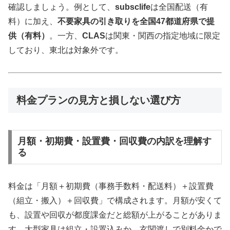
確認しましょう。例として、
subsclife
は全国配送（有
料）に加え、
不要家具の引き取りを全国47都道府県で提
供（有料）
。一方、
CLAS
は関東・関西の指定地域に限定
しており、東北は対象外です。
料金プランの見方と損しない選び方
月額・初期費・設置費・回収費の内訳を理解す
る
料金は「月額＋初期費（事務手数料・配送料）＋設置費
（組立・搬入）＋回収費」で構成されます。月額が安くて
も、設置や回収が都度課金だと総額が上がることがありま
す。大型家具は組立・設置込みか、玄関渡しで別料金かで