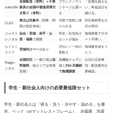
全国配送（有料）＋不要
ブランド／ヴィ
「定価を超えな
subsclife
家具の全国47都道府県引
ンテージも選べ
い」料金設計を
き取り（有料）
る
掲げる。
東北は対象外
（関東・関
月額で気軽に借
対応都府県を公
CLAS
西の指定地域）
りられる
式が明示。
ジャスト
仙台・宮城・岩手・山
学生・社宅向け
地域密着でサポ
レンタル
形・福島
で展開
セットが強み
ート手厚い。
らくらく
月払い／一括の
地域最安値をう
宮城向けページ
あり
ライフ
柔軟さ
たう。
全国対応
（一都三県は
送
高機能チェアに
公式の注意事
Kaggレ
料無料
、他エリアは有償
強く
24か月継続
項・配送案内を
ンタル
見積）
で無償譲渡
要確認。
学生・新社会人向けの必要最低限セット
学生・新社会人は「寝る・洗う・冷やす・温める」を優
先。ベッド（orマットレス＋フレーム）、冷蔵庫、洗濯