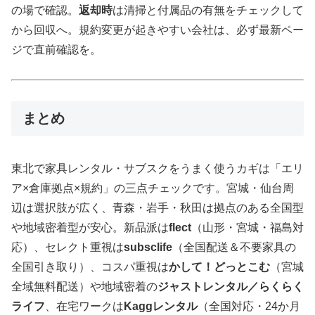
の場で確認。
返却時
は清掃と付属品の有無をチェックして
から回収へ。規約変更が起きやすい会社は、必ず最新ペー
ジで直前確認を。
まとめ
東北で家具レンタル・サブスクをうまく使うカギは「エリ
ア×倉庫拠点×規約」の三点チェックです。宮城・仙台周
辺は選択肢が広く、青森・岩手・秋田は拠点のある全国型
や地域密着型が安心。新品派は
flect
（山形・宮城・福島対
応）、セレクト重視は
subsclife
（全国配送＆不要家具の
全国引き取り）、コスパ重視は
かして！どっとこむ
（宮城
全域無料配送）や地域密着の
ジャストレンタル／らくらく
ライフ
、在宅ワークは
Kaggレンタル
（全国対応・24か月