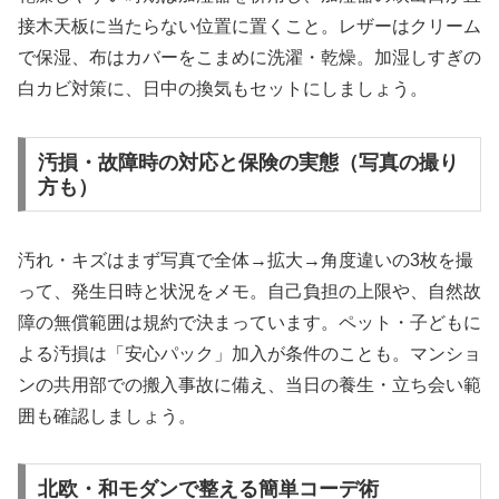
接木天板に当たらない位置に置くこと。レザーはクリーム
で保湿、布はカバーをこまめに洗濯・乾燥。加湿しすぎの
白カビ対策に、日中の換気もセットにしましょう。
汚損・故障時の対応と保険の実態（写真の撮り
方も）
汚れ・キズはまず写真で全体→拡大→角度違いの3枚を撮
って、発生日時と状況をメモ。自己負担の上限や、自然故
障の無償範囲は規約で決まっています。ペット・子どもに
よる汚損は「安心パック」加入が条件のことも。マンショ
ンの共用部での搬入事故に備え、当日の養生・立ち会い範
囲も確認しましょう。
北欧・和モダンで整える簡単コーデ術