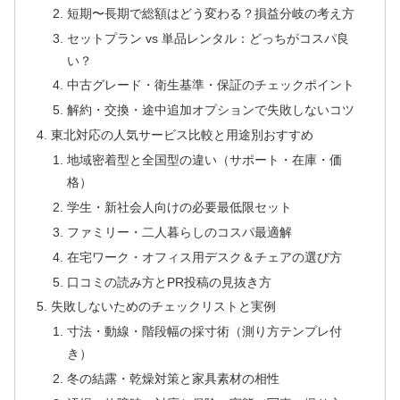
短期〜長期で総額はどう変わる？損益分岐の考え方
セットプラン vs 単品レンタル：どっちがコスパ良
い？
中古グレード・衛生基準・保証のチェックポイント
解約・交換・途中追加オプションで失敗しないコツ
東北対応の人気サービス比較と用途別おすすめ
地域密着型と全国型の違い（サポート・在庫・価
格）
学生・新社会人向けの必要最低限セット
ファミリー・二人暮らしのコスパ最適解
在宅ワーク・オフィス用デスク＆チェアの選び方
口コミの読み方とPR投稿の見抜き方
失敗しないためのチェックリストと実例
寸法・動線・階段幅の採寸術（測り方テンプレ付
き）
冬の結露・乾燥対策と家具素材の相性