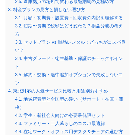
2.5.
倉庫拠点の場所で変わる最短納期の見極め方
3.
料金プランの見方と損しない選び方
3.1.
月額・初期費・設置費・回収費の内訳を理解する
3.2.
短期〜長期で総額はどう変わる？損益分岐の考え
方
3.3.
セットプラン vs 単品レンタル：どっちがコスパ良
い？
3.4.
中古グレード・衛生基準・保証のチェックポイン
ト
3.5.
解約・交換・途中追加オプションで失敗しないコ
ツ
4.
東北対応の人気サービス比較と用途別おすすめ
4.1.
地域密着型と全国型の違い（サポート・在庫・価
格）
4.2.
学生・新社会人向けの必要最低限セット
4.3.
ファミリー・二人暮らしのコスパ最適解
4.4.
在宅ワーク・オフィス用デスク＆チェアの選び方