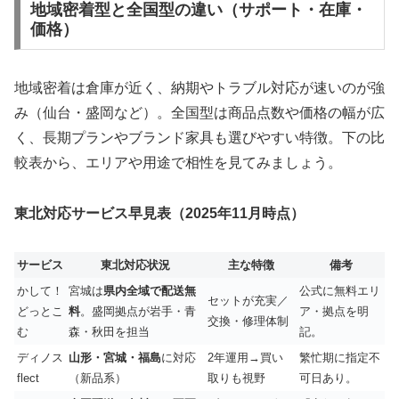
地域密着型と全国型の違い（サポート・在庫・
価格）
地域密着は倉庫が近く、納期やトラブル対応が速いのが強
み（仙台・盛岡など）。全国型は商品点数や価格の幅が広
く、長期プランやブランド家具も選びやすい特徴。下の比
較表から、エリアや用途で相性を見てみましょう。
東北対応サービス早見表（2025年11月時点）
サービス
東北対応状況
主な特徴
備考
かして！
宮城は
県内全域で配送無
公式に無料エリ
セットが充実／
どっとこ
料
。盛岡拠点が岩手・青
ア・拠点を明
交換・修理体制
む
森・秋田を担当
記。
ディノス
山形・宮城・福島
に対応
2年運用→買い
繁忙期に指定不
flect
（新品系）
取りも視野
可日あり。