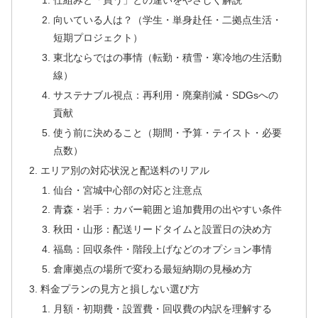
仕組みと「買う」との違いをやさしく解説
向いている人は？（学生・単身赴任・二拠点生活・
短期プロジェクト）
東北ならではの事情（転勤・積雪・寒冷地の生活動
線）
サステナブル視点：再利用・廃棄削減・SDGsへの
貢献
使う前に決めること（期間・予算・テイスト・必要
点数）
エリア別の対応状況と配送料のリアル
仙台・宮城中心部の対応と注意点
青森・岩手：カバー範囲と追加費用の出やすい条件
秋田・山形：配送リードタイムと設置日の決め方
福島：回収条件・階段上げなどのオプション事情
倉庫拠点の場所で変わる最短納期の見極め方
料金プランの見方と損しない選び方
月額・初期費・設置費・回収費の内訳を理解する