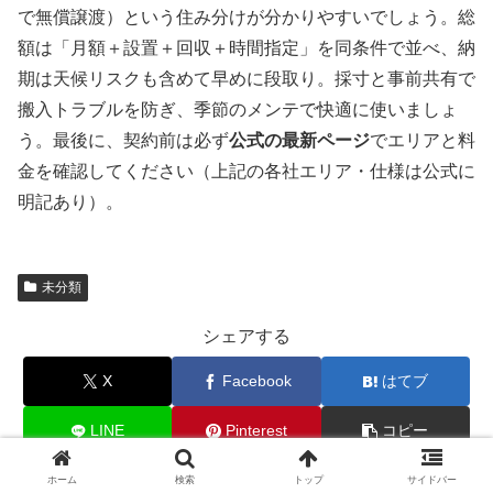
で無償譲渡）という住み分けが分かりやすいでしょう。総
額は「月額＋設置＋回収＋時間指定」を同条件で並べ、納
期は天候リスクも含めて早めに段取り。採寸と事前共有で
搬入トラブルを防ぎ、季節のメンテで快適に使いましょ
う。最後に、契約前は必ず
公式の最新ページ
でエリアと料
金を確認してください（上記の各社エリア・仕様は公式に
明記あり）。
未分類
シェアする
X
Facebook
はてブ
LINE
Pinterest
コピー
ホーム
検索
トップ
サイドバー