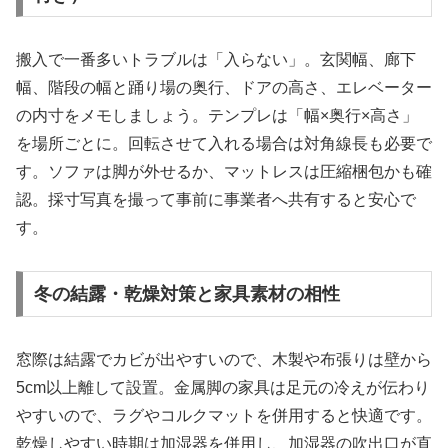
搬入で一番多いトラブルは「入らない」。玄関幅、廊下
幅、階段の幅と踊り場の奥行、ドアの高さ、エレベーター
の内寸をメモしましょう。テンプレは「幅×奥行×高さ」
を場所ごとに。回転させて入れる場合は対角線長も必要で
す。ソファは脚が外せるか、マットレスは圧縮梱包かも確
認。採寸写真を撮って事前に事業者へ共有すると安心で
す。
冬の結露・乾燥対策と家具素材の相性
窓際は結露でカビが出やすいので、木製や布張りは壁から
5cm以上離して設置。金属脚の家具は足元の冷えが伝わり
やすいので、ラグやコルクマットを併用すると快適です。
乾燥しやすい時期は加湿器を併用し、加湿器の吹出口が直