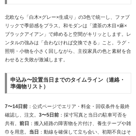
北欧なら「白木×グレー×生成り」の3色で統一し、ファブ
リックで季節感をプラス。和モダンは「濃茶の木目×麻×
ブラックアイアン」で締めると空間がキリッとします。レ
ンタルの強みは「合わなければ交換できる」こと。ラグ・
照明・小物を小さく回しながら、主役家具の色と素材を合
わせると失敗が激減します。
申込み〜設置当日までのタイムライン（連絡・
準備物リスト）
7〜14日前
：公式ページでエリア・料金・回収条件を最終
確認し、注文。
3〜5日前
：採寸写真と当日の駐車可否を
共有。
前日
：搬入経路の障害物を片付け、養生テープや雑
巾を用意。
当日
：動線を確保して立ち会い、初期不良はそ