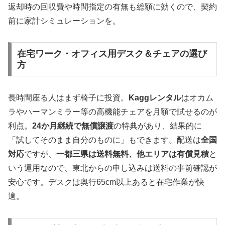
返却時の回収費や時間指定の有無も総額に効くので、契約
前に家計シミュレーションを。
在宅ワーク・オフィス用デスク＆チェアの選び
方
長時間座る人はまず椅子に投資。
Kaggレンタル
はオカム
ラやハーマンミラー等の高機能チェアを月額で試せるのが
利点。
24か月継続で無償譲渡
の特典があり、結果的に
「試してそのまま自分のものに」もできます。配送は
全国
対応
ですが、
一都三県は送料無料、他エリアは有償見積
と
いう運用なので、東北からの申し込みは送料の事前確認が
安心です。デスクは奥行65cm以上あると在宅作業が快
適。