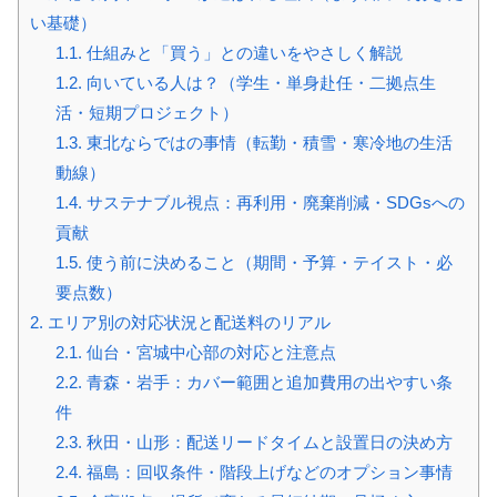
い基礎）
1.1.
仕組みと「買う」との違いをやさしく解説
1.2.
向いている人は？（学生・単身赴任・二拠点生
活・短期プロジェクト）
1.3.
東北ならではの事情（転勤・積雪・寒冷地の生活
動線）
1.4.
サステナブル視点：再利用・廃棄削減・SDGsへの
貢献
1.5.
使う前に決めること（期間・予算・テイスト・必
要点数）
2.
エリア別の対応状況と配送料のリアル
2.1.
仙台・宮城中心部の対応と注意点
2.2.
青森・岩手：カバー範囲と追加費用の出やすい条
件
2.3.
秋田・山形：配送リードタイムと設置日の決め方
2.4.
福島：回収条件・階段上げなどのオプション事情